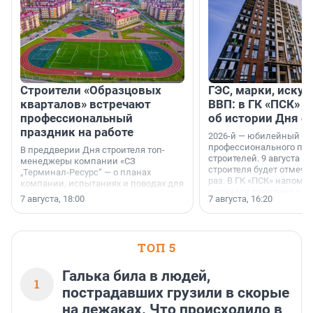
Строители «Образцовых
ГЭС, марки, искус
кварталов» встречают
ВВП: в ГК «ПСК» р
профессиональный
об истории Дня с
праздник на работе
2026-й — юбилейный го
профессионального пр
В преддверии Дня строителя топ-
строителей. 9 августа 2
менеджеры компании «СЗ
строителя будет отмечат
„Терминал-Ресурс“ — о планах
раз. В ГК «ПСК» напомни
компании, испытаниях и поводах для
появился праздник и к
осторожного оптимизма.
7 августа, 18:00
7 августа, 16:20
поменялась роль строит
ТОП 5
Галька била в людей,
1
пострадавших грузили в скорые
на лежаках. Что происходило в