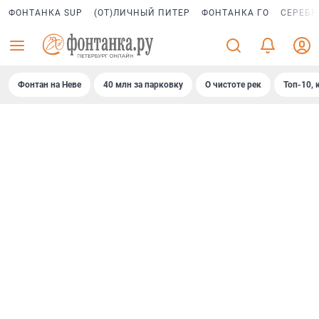
ФОНТАНКА SUP
(ОТ)ЛИЧНЫЙ ПИТЕР
ФОНТАНКА ГО
СЕРЕБР
Фонтан на Неве
40 млн за парковку
О чистоте рек
Топ-10, 