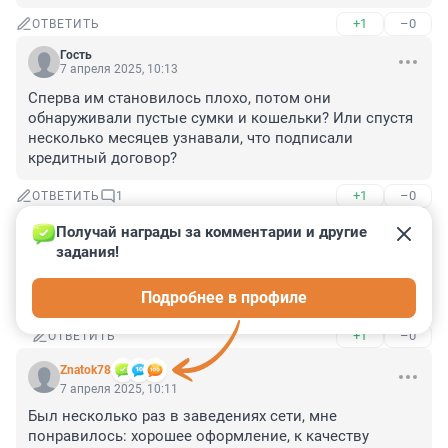
+1
–0
ОТВЕТИТЬ
Гость
7 апреля 2025, 10:13
Сперва им становилось плохо, потом они 
обнаруживали пустые сумки и кошельки? Или спустя 
несколько месяцев узнавали, что подписали 
кредитный договор?
+1
–0
ОТВЕТИТЬ
1
Получай награды за комментарии и другие 
Гость
7 апреля 2025, 10:31
задания!
если много покурить то можно увидеть много 
Подробнее в профиле
интересного но не переборщите а то будет плохо
+1
–0
ОТВЕТИТЬ
Znatok78
7 апреля 2025, 10:11
Был несколько раз в заведениях сети, мне 
понравилось: хорошее оформление, к качеству 