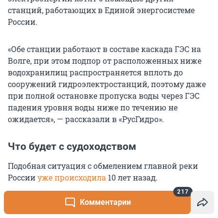
станций, работающих в Единой энергосистеме
России.
«Обе станции работают в составе каскада ГЭС на
Волге, при этом подпор от расположенных ниже
водохранилищ распространяется вплоть до
сооружений гидроэлектростанций, поэтому даже
при полной остановке пропуска воды через ГЭС
падения уровня воды ниже по течению не
ожидается», — рассказали в «РусГидро».
Что будет с судоходством
Подобная ситуация с обмелением главной реки
России
уже происходила
10 лет
назад.
В 2014–2015 годах
ГЭС в Ярославской области тоже
217
останавливали из-за нехватки воды. Проблемы с
Комментарии
работой станций тянулись до осени. В результате