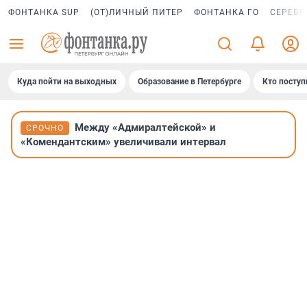
ФОНТАНКА SUP
(ОТ)ЛИЧНЫЙ ПИТЕР
ФОНТАНКА ГО
СЕРЕБР
Куда пойти на выходных
Образование в Петербурге
Кто поступ
Между «Адмиралтейской» и
СРОЧНО
«Комендантским» увеличивали интервал