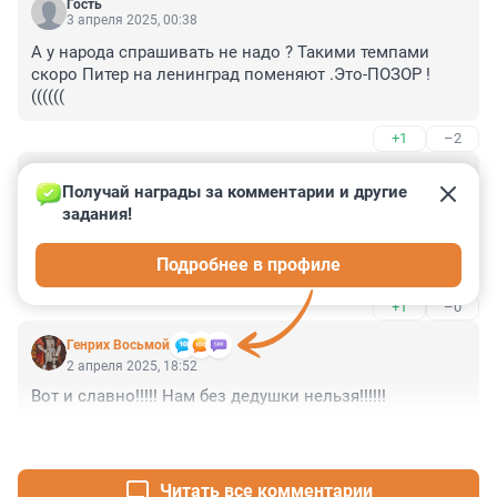
Гость
3 апреля 2025, 00:38
А у народа спрашивать не надо ? Такими темпами 
скоро Питер на ленинград поменяют .Это-ПОЗОР ! 
((((((
+1
–2
Гость
2 апреля 2025, 22:12
Получай награды за комментарии и другие 
задания!
Недостаточно хорошо. Возвращают слишком мало.

Верните всё. Начнем с начала. Не слишком дальнего. 
Подробнее в профиле
Близкого.

Верните редкоземельные металлы, и иные ценности, 
+1
–0
вывезенные из Санкт-Петербурга в 1992 году.

Их не хватает прямо сейчас. И уместной и 
Генрих Восьмой
своевременной правовой оценки.
2 апреля 2025, 18:52
Вот и славно!!!!! Нам без дедушки нельзя!!!!!!
+2
–0
Читать все комментарии