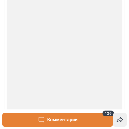
Деятельность в сфере ИТ
Руководство пользователя
Наши награды
© 2000-2026 Фонтанка.Ру
Свидетельство Роскомнадзора ЭЛ № ФС 77-66333 от 14.07.2016
© ООО «Интернет Технологии»
126
Комментарии