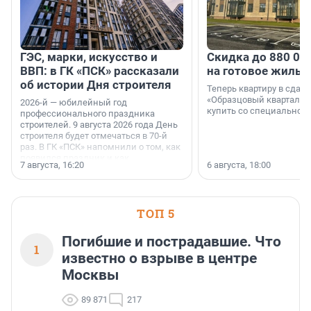
ГЭС, марки, искусство и
Скидка до 880 00
ВВП: в ГК «ПСК» рассказали
на готовое жильё
об истории Дня строителя
Теперь квартиру в сда
«Образцовый квартал 1
2026-й — юбилейный год
купить со специальной 
профессионального праздника
строителей. 9 августа 2026 года День
строителя будет отмечаться в 70-й
раз. В ГК «ПСК» напомнили о том, как
появился праздник и как
7 августа, 16:20
6 августа, 18:00
поменялась роль строительства.
ТОП 5
Погибшие и пострадавшие. Что
1
известно о взрыве в центре
Москвы
89 871
217