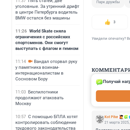
11:37
Пять статей, две
Парк дружбы
уголовные. За утренний дрифт
в центре Петербурга водитель
BMW остался без машины
3
11:26
World Skate сняла
ограничения с российских
Увидели опечатку? В
спортсменов. Они смогут
выступать с флагом и гимном
11:14
Вандал оторвал руку
у памятника воинам-
КОММЕНТАР
интернационалистам в
Сосновом Бору
Получай наг
Гость
21 марта 2025,
11:03
Беспилотники
Интересно брусч
продолжают атаковать
Москву
10:57
С помощью БПЛА хотят
Kot Piter
контролировать соблюдение
21 марта 2025,
трудового законодательства