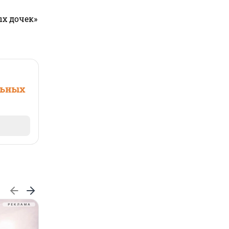
ых дочек»
льных