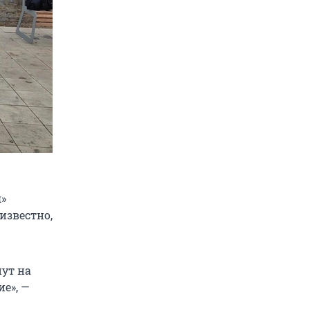
»
известно,
ут на
е», —