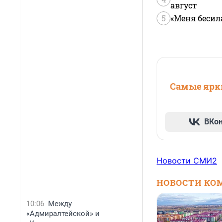
август
5
«Меня бесил
Самые ярки
ВКо
Новости СМИ2
НОВОСТИ КО
10:06
Между
«Адмиралтейской» и