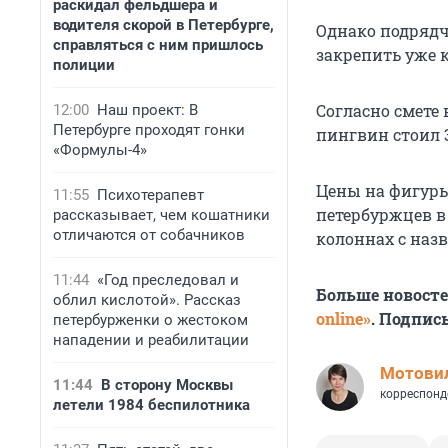
раскидал фельдшера и
водителя скорой в Петербурге,
Однако подрядч
справляться с ним пришлось
закрепить уже к
полиции
Согласно смете
12:00
Наш проект: В
Петербурге проходят гонки
пингвин стоил 
«Формулы-4»
Цены на фигур
11:55
Психотерапевт
петербуржцев в 
рассказывает, чем кошатники
отличаются от собачников
колоннах с наз
11:44
«Год преследовал и
Больше новост
облил кислотой». Рассказ
online»
. Подпис
петербурженки о жестоком
нападении и реабилитации
Мотови
11:44
В сторону Москвы
корреспонд
летели 1984 беспилотника