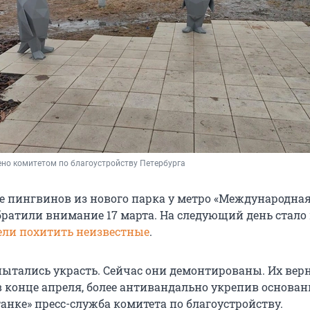
но комитетом по благоустройству Петербурга
е пингвинов из нового парка у метро «Международная
ратили внимание 17 марта. На следующий день стало 
ели похитить неизвестные
.
ытались украсть. Сейчас они демонтированы. Их верн
 конце апреля, более антивандально укрепив основани
анке» пресс-служба комитета по благоустройству.