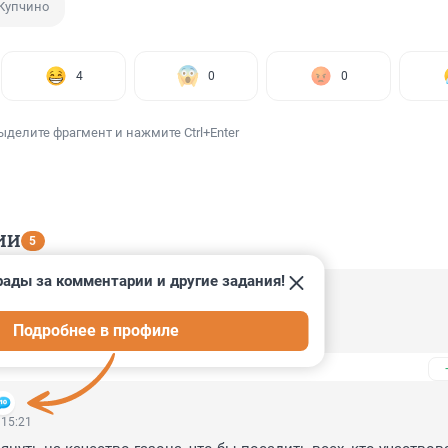
Купчино
4
0
0
ыделите фрагмент и нажмите Ctrl+Enter
ИИ
5
рады за комментарии и другие задания!
 15:28
Подробнее в профиле
атка "волной" уложена.
 15:21