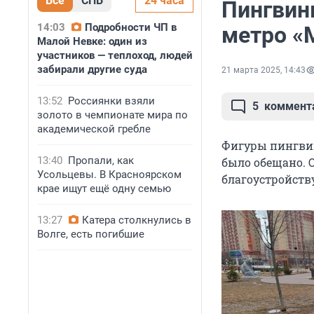
Все
СПБ
24 часа
Пингвин
14:03
Подробности ЧП в
метро «
Малой Невке: один из
участников — теплоход, людей
забирали другие суда
21 марта 2025, 14:43
13:52
Россиянки взяли
5
коммент
золото в чемпионате мира по
академической гребле
Фигуры пингвин
13:40
Пропали, как
было обещано. О
Усольцевы. В Красноярском
благоустройству
крае ищут ещё одну семью
13:27
Катера столкнулись в
Волге, есть погибшие