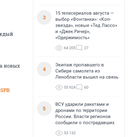
15 телесериалов августа —
3
выбор «Фонтанки»: «Коп-
звезда», новые «Тед Лассо»
и «Джек Ричер»,
аждый
«Одержимость»
64 205
27
Экипаж пропавшего в
а новых
4
Сибири самолета из
Ленобласти вышел на связь
55 924
60
 SPB
ВСУ ударили ракетами и
5
дронами по территории
России. Власти регионов
сообщили о пострадавших
53 132