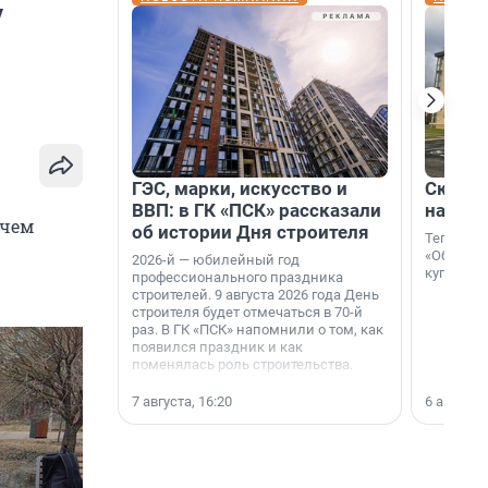
у
ГЭС, марки, искусство и
Скидка
ВВП: в ГК «ПСК» рассказали
на гот
 чем
об истории Дня строителя
Теперь к
«Образцо
2026-й — юбилейный год
купить с
профессионального праздника
строителей. 9 августа 2026 года День
строителя будет отмечаться в 70-й
раз. В ГК «ПСК» напомнили о том, как
появился праздник и как
поменялась роль строительства.
7 августа, 16:20
6 августа,