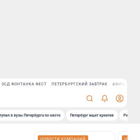
ЗСД ФОНТАНКА ФЕСТ
ПЕТЕРБУРГСКИЙ ЗАВТРАК
АФИША PLUS
тупил в вузы Петербурга по квоте
Петербург ищет креатив
Рейтинги
НОВОСТИ КОМПАНИЙ
НОВОС