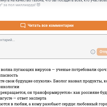
нуть на качество газона, что бы посадить всех, кто участвова
е" за пол миллиарда! 😾
Читать все комментарии
Отп
 волна пугающих вирусов — ученые потребовали сроч
опасность
те свои будущие опухоли». Биолог назвал продукты, 
онкологии
прекращается, он трансформируется»: как россияне буд
вгусте — ответ эксперта
ются в любви, а кому разобьют сердце: любовный гор