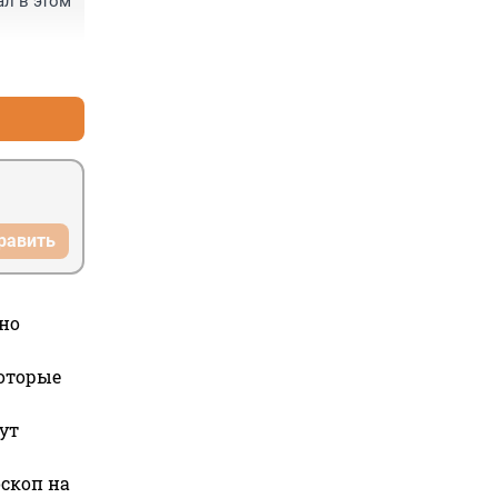
л в этом 
+5
–1
равить
но
которые
ут
оскоп на