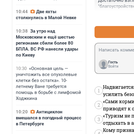
Достаточно взгля
"благоустройств
10:44
Две яхты
столкнулись в Малой Невке
10:38
За утро над
Московским и ещё шестью
регионами сбили более 80
БПЛА. ВС РФ нанесли удары
по Киеву
Гость
Войти
10:30
«Основная цель —
уничтожить все опухолевые
клетки без остатка». 10-
летнему Ване требуется
Надвигается
1
помощь в борьбе с лимфомой
усилить без
Ходжкина
«Сами корми
2
приводят к 
10:20
Антициклон
«Туризм не 
вмешался в погодный процесс
3
отдыхать в а
в Петербурге
Кому призна
4