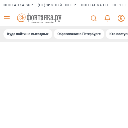
ФОНТАНКА SUP
(ОТ)ЛИЧНЫЙ ПИТЕР
ФОНТАНКА ГО
СЕРЕБР
Куда пойти на выходных
Образование в Петербурге
Кто поступ