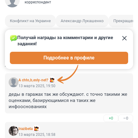
корреспондент
Конфликт на Украине
Александр Лукашенко
Прекращение
Получай награды за комментарии и другие 
задания!
0
2
0
2
0
Подробнее в профиле
КОММЕНТАРИИ
3
A chto,b,esly-net?
13 марта 2025, 19:50
деды в гаражах так же обсуждают. с точно такими же 
оценками, базирующимися на таких же 
инфооснованиях
+0
–0
Irazibeta
13 марта 2025, 18:58