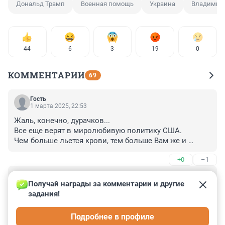
Дональд Трамп
Военная помощь
Украина
Владимир
44
6
3
19
0
КОММЕНТАРИИ
69
Гость
1 марта 2025, 22:53
Жаль, конечно, дурачков...

Все еще верят в миролюбивую политику США.

Чем больше льется крови, тем больше Вам же и 
придется платить, дорогие россияне

+0
–1
Самый цимес, когда Китай начнет этот конфликт 
тушить
Гость
1 марта 2025, 11:27
Получай награды за комментарии и другие 
задания!
Не будет этого, гарантия 200%. Ведь, если такое 
случится, вести переговоры будет не о чем. Тогда 
Подробнее в профиле
противники Трампа в США постараются 