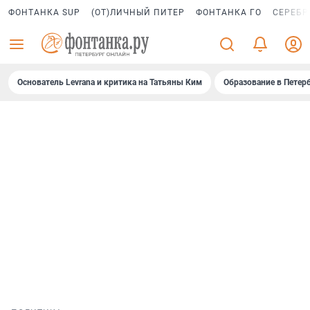
ФОНТАНКА SUP
(ОТ)ЛИЧНЫЙ ПИТЕР
ФОНТАНКА ГО
СЕРЕБР
Основатель Levrana и критика на Татьяны Ким
Образование в Петер