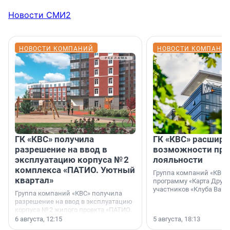
Новости СМИ2
НОВОСТИ КОМПАНИЙ
НОВОСТИ КОМПАНИ
ГК «КВС» получила
ГК «КВС» расширя
разрешение на ввод в
возможности пр
эксплуатацию корпуса № 2
лояльности
комплекса «ПАТИО. Уютный
Группа компаний «КВС»
квартал»
программу «Карта Друга
участников «Клуба Ваши
Группа компаний «КВС» получила
разрешение на ввод в эксплуатацию
корпуса № 2 жилого проекта «ПАТИО.
Уютный квартал», расположенного во
6 августа, 12:15
5 августа, 18:13
Всеволожском районе