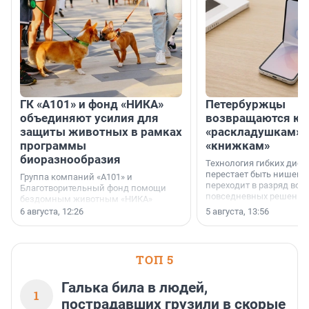
ГК «А101» и фонд «НИКА»
Петербуржцы
объединяют усилия для
возвращаются к
защиты животных в рамках
«раскладушкам» 
программы
«книжкам»
биоразнообразия
Технология гибких дисп
перестает быть нишевы
Группа компаний «А101» и
переходит в разряд вос
Благотворительный фонд помощи
повседневных решений
бездомным животным «НИКА»
заключили соглашение о
6 августа, 12:26
5 августа, 13:56
стратегическом сотрудничестве.
ТОП 5
Галька била в людей,
1
пострадавших грузили в скорые