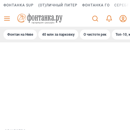
ФОНТАНКА SUP
(ОТ)ЛИЧНЫЙ ПИТЕР
ФОНТАНКА ГО
СЕРЕБР
Фонтан на Неве
40 млн за парковку
О чистоте рек
Топ-10, 