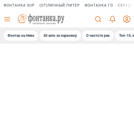
ФОНТАНКА SUP
(ОТ)ЛИЧНЫЙ ПИТЕР
ФОНТАНКА ГО
СЕРЕБР
Фонтан на Неве
40 млн за парковку
О чистоте рек
Топ-10, 