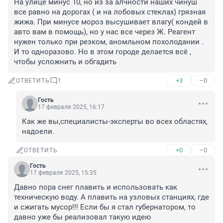
На улице минус 10, но из за алчности наших чинуш 
все равно на дорогах ( и на лобовых стеклах) грязная 
жижа. При минусе мороз высушивает влагу( кондей в 
авто вам в помощь), но у нас все через Ж. Реагент 
нужен только при резком, аномльном похолодании . 
И то одноразово. Но в этом городе делается всё , 
чтобы усложнить и обгадить
+3
–0
ОТВЕТИТЬ
1
Гость
17 февраля 2025, 16:17
Как же вы,специалисты-эксперты во всех областях, 
надоели.
+0
–0
ОТВЕТИТЬ
Гость
17 февраля 2025, 15:35
Давно пора снег плавить и использовать как 
техническую воду. А плавить на узловых станциях, где 
и сжигать мусор!!! Если бы я стал губернатором, то 
давно уже бы реализовал такую идею