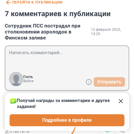
ПЕРЕЙТИ К ПУБЛИКАЦИИ
7 комментариев к публикации
Сотрудник ПСС пострадал при
12 февраля 2025,
столкновении аэролодок в
14:26
Финском заливе
Гость
Войти
Отправить
Получай награды за комментарии и другие 
Гость
12 февраля 2025, 17:03
задания!
Не, я понимаю на Крюковом канале, но на заливе? 
Подробнее в профиле
Это надо сильно постараться. Или нализаться.
+1
–0
ОТВЕТИТЬ