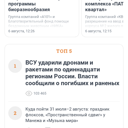
программы
комплекса «ПАТИ
биоразнообразия
квартал»
Группа компаний «А101» и
Группа компаний «КВС»
Благотворительный фонд помощи
разрешение на ввод в 
бездомным животным «НИКА»
корпуса № 2 жилого про
заключили соглашение о
Уютный квартал», расп
6 августа, 12:26
6 августа, 12:15
стратегическом сотрудничестве.
Всеволожском районе
Ленинградской области
ТОП 5
ВСУ ударили дронами и
1
ракетами по одиннадцати
регионам России. Власти
сообщили о погибших и раненых
103 465
Куда пойти 31 июля–2 августа: праздник
2
флоксов, «Пространственный сдвиг» у
Манежа и «Музыка мира»