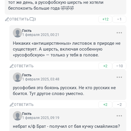
тот же день, а русофобскую шерсть не хотели 
беспокоить больше года 🤣🤣🤣
+12
–1
ОТВЕТИТЬ
3
Гость
1 февраля 2025, 00:21
Никаких «антишерстянных» листовок в природе не 
существует. А шерсть, включая особенную 
«русофобскую» — только у тебя в голове.
+2
–10
ОТВЕТИТЬ
Гость
1 февраля 2025, 03:48
русофобия это боязнь русских. Не кто русских не 
боится. Тут другое слово уместно.
+2
–2
ОТВЕТИТЬ
Гость
1 февраля 2025, 09:19
небрат к/ф Брат - получил от бая кучку смайликов?