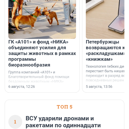
ГК «А101» и фонд «НИКА»
Петербуржцы
объединяют усилия для
возвращаются к
защиты животных в рамках
«раскладушкам» 
программы
«книжкам»
биоразнообразия
Технология гибких дисп
перестает быть нишевы
Группа компаний «А101» и
переходит в разряд вос
Благотворительный фонд помощи
повседневных решений
бездомным животным «НИКА»
заключили соглашение о
6 августа, 12:26
5 августа, 13:56
стратегическом сотрудничестве.
ТОП 5
ВСУ ударили дронами и
1
ракетами по одиннадцати