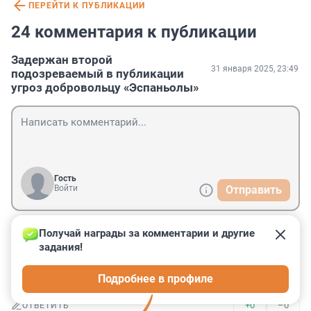
ПЕРЕЙТИ К ПУБЛИКАЦИИ
24 комментария к публикации
Задержан второй
31 января 2025, 23:49
подозреваемый в публикации
угроз добровольцу «Эспаньолы»
Гость
Войти
Отправить
Получай награды за комментарии и другие 
Гость
1 февраля 2025, 21:46
задания!
Откуда грозный тюменский бабуин? Доморощенный 
Подробнее в профиле
или завезенный кишлачник?
+0
–0
ОТВЕТИТЬ