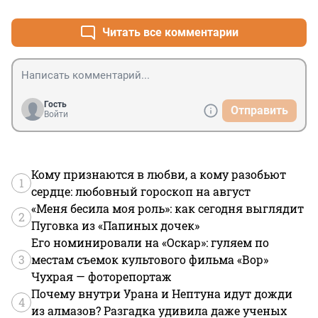
Аболемову за полцены. Аболемов сначала 
предлагает мужу по-хорошему договориться, продать 
Читать все комментарии
квартиру и деньги поровну (!) поделить. Тот 
отказывается, быкует. Тогда Аболемов вскрывает 
дверь, говорит: я такой же, как и вы собственник, я 
тоже имею право здесь жить. И вот тут-то муж-
наследник начинает визжать и говорить, что он 
"пострадавший". А по-моему, пострадавшая - дочка, а 
Гость
Отправить
Войти
Аболемов просто за деньги решал ее проблему и 
восстанавливал справедливость.
Кому признаются в любви, а кому разобьют
1
сердце: любовный гороскоп на август
«Меня бесила моя роль»: как сегодня выглядит
2
Пуговка из «Папиных дочек»
Его номинировали на «Оскар»: гуляем по
3
местам съемок культового фильма «Вор»
Чухрая — фоторепортаж
Почему внутри Урана и Нептуна идут дожди
4
из алмазов? Разгадка удивила даже ученых