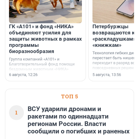
ГК «А101» и фонд «НИКА»
Петербуржцы
объединяют усилия для
возвращаются к
защиты животных в рамках
«раскладушкам» 
программы
«книжкам»
биоразнообразия
Технология гибких дисп
перестает быть нишевы
Группа компаний «А101» и
переходит в разряд вос
Благотворительный фонд помощи
повседневных решений
бездомным животным «НИКА»
заключили соглашение о
6 августа, 12:26
5 августа, 13:56
стратегическом сотрудничестве.
ТОП 5
ВСУ ударили дронами и
1
ракетами по одиннадцати
регионам России. Власти
сообщили о погибших и раненых