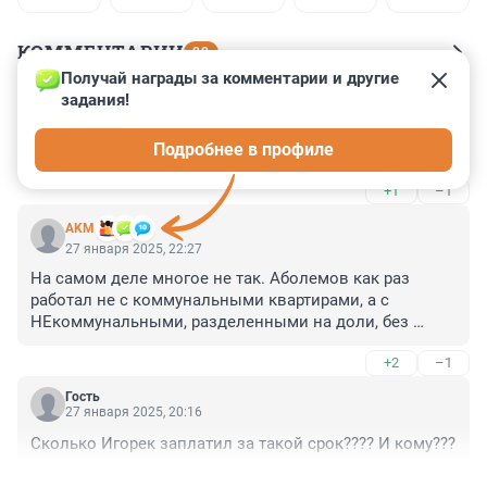
КОММЕНТАРИИ
22
Получай награды за комментарии и другие 
задания!
Гость
28 января 2025, 08:43
Подробнее в профиле
Не 3.5 года надо давать за это, а 35 лет подонкам.
+1
–1
AKM
27 января 2025, 22:27
На самом деле многое не так. Аболемов как раз 
работал не с коммунальными квартирами, а с 
НЕкоммунальными, разделенными на доли, без 
определения порядка пользования. Типичная 
+2
–1
ситуация: жила-была мама с дочкой в маминой 
однушке. Мама вышла замуж и через полгода умерла. 
Гость
Квартиру поделили ее муж и дочь. Муж снова 
27 января 2025, 20:16
женился и привел новую жену, а дочку выгнал. Дочка 
Сколько Игорек заплатил за такой срок???? И кому???
предлагала разделить квартиру и деньги поделить, 
тот отказывается. В итоге дочка продает свою долю 
+1
–1