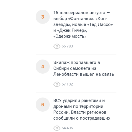
15 телесериалов августа —
3
выбор «Фонтанки»: «Коп-
звезда», новые «Тед Лассо»
и «Джек Ричер»,
«Одержимость»
66 783
Экипаж пропавшего в
4
Сибири самолета из
Ленобласти вышел на связь
57 102
ВСУ ударили ракетами и
5
дронами по территории
России. Власти регионов
сообщили о пострадавших
54 406