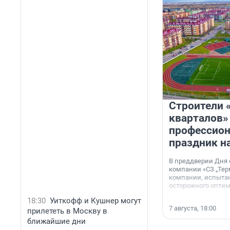
Строители 
кварталов»
профессио
праздник н
В преддверии Дня
компании «СЗ „Тер
компании, испытан
осторожного опти
18:30
Уиткофф и Кушнер могут
7 августа, 18:00
прилететь в Москву в
ближайшие дни