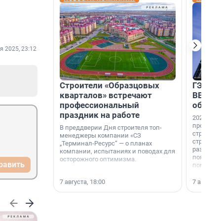
я 2025, 23:12
Строители «Образцовых
ГЭС, м
кварталов» встречают
ВВП: в
профессиональный
об ист
праздник на работе
2026-й —
професси
В преддверии Дня строителя топ-
строителе
менеджеры компании «СЗ
строителя
„Терминал-Ресурс“ — о планах
раз. В ГК
компании, испытаниях и поводах для
появился
осторожного оптимизма.
равить
поменяла
7 августа, 18:00
7 августа,