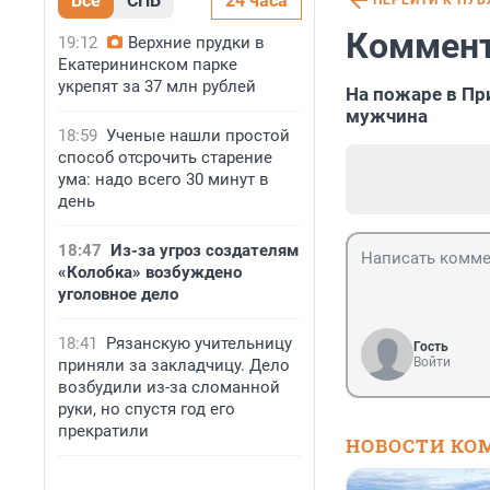
Все
СПБ
24 часа
ПЕРЕЙТИ К ПУ
Коммент
19:12
Верхние прудки в
Екатерининском парке
укрепят за 37 млн рублей
На пожаре в Пр
мужчина
18:59
Ученые нашли простой
способ отсрочить старение
ума: надо всего 30 минут в
день
18:47
Из-за угроз создателям
«Колобка» возбуждено
уголовное дело
18:41
Рязанскую учительницу
Гость
Войти
приняли за закладчицу. Дело
возбудили из-за сломанной
руки, но спустя год его
прекратили
НОВОСТИ КО