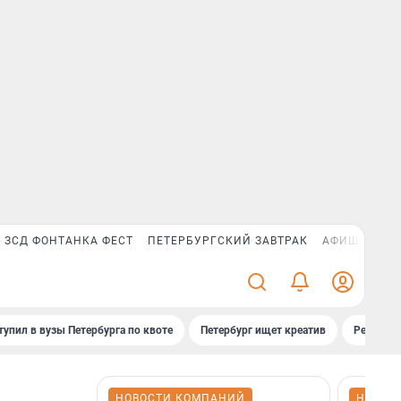
ЗСД ФОНТАНКА ФЕСТ
ПЕТЕРБУРГСКИЙ ЗАВТРАК
АФИША PLUS
тупил в вузы Петербурга по квоте
Петербург ищет креатив
Рейтинги
НОВОСТИ КОМПАНИЙ
НОВОС