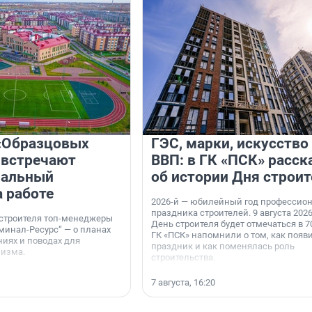
«Образцовых
ГЭС, марки, искусство
 встречают
ВВП: в ГК «ПСК» расск
нальный
об истории Дня строит
а работе
2026-й — юбилейный год профессио
праздника строителей. 9 августа 2026
 строителя топ-менеджеры
День строителя будет отмечаться в 70
минал-Ресурс“ — о планах
ГК «ПСК» напомнили о том, как появ
иях и поводах для
праздник и как поменялась роль
мизма.
строительства.
7 августа, 16:20