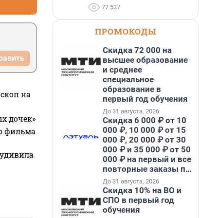
77 537
ПРОМОКОДЫ
Скидка 72 000 на
равить
высшее образование
и среднее
специальное
образование в
оскоп на
первый год обучения
До 31 августа, 2026
ых дочек»
Скидка 6 000 ₽ от 10
000 ₽, 10 000 ₽ от 15
го фильма
000 ₽, 20 000 ₽ от 30
000 ₽ и 35 000 ₽ от 50
 удивила
000 ₽ на первый и все
повторные заказы по
промокоду НАБЕРИ
До 31 августа, 2026
Скидка 10% на ВО и
СПО в первый год
обучения