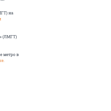
МГТ) на
и
» (ЛМГТ)
е метро в
же.