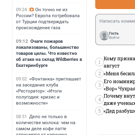
09:24
Он точно не из
России? Европа потребовала
от Турции подтверждать
происхождение газа
Гость
Войти
09:12
Очаги пожаров
локализованы, большинство
товаров целы. Что известно
Кому призна
об атаке на склад Wildberries в
1
август
Екатеринбурге
2
«Меня бесил
09:02
«Фонтанка» приглашает
Его номинир
3
на заседание клуба
«Вор» Чухра
«Ресторатор»: «Итоги
Почему внут
полугодия: кризис и
4
даже учены
возможности»
5
«Дед разбуш
08:51
Дело не только в
количестве молока: чем на
самом деле кофе латте
отличается от капучино