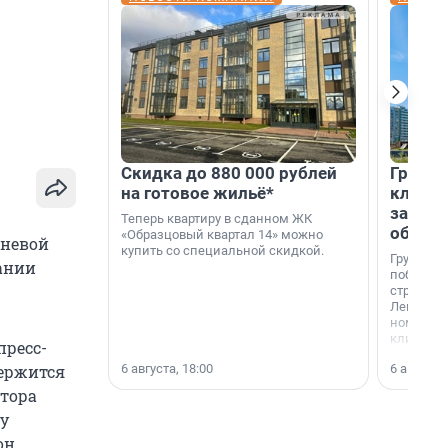
Скидка до 880 000 рублей
Группа
на готовое жильё*
клиен
застро
Теперь квартиру в сданном ЖК
област
«Образцовый квартал 14» можно
чневой
купить со специальной скидкой.
Группа А
ании
победите
строител
Ленингра
номинац
клиенто
пресс-
застройщ
6 августа, 18:00
6 августа,
держится
области»
атора
у
он.