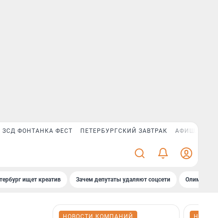
ЗСД ФОНТАНКА ФЕСТ
ПЕТЕРБУРГСКИЙ ЗАВТРАК
АФИША PLUS
тербург ищет креатив
Зачем депутаты удаляют соцсети
Олимпиадни
НОВОСТИ КОМПАНИЙ
НОВОС