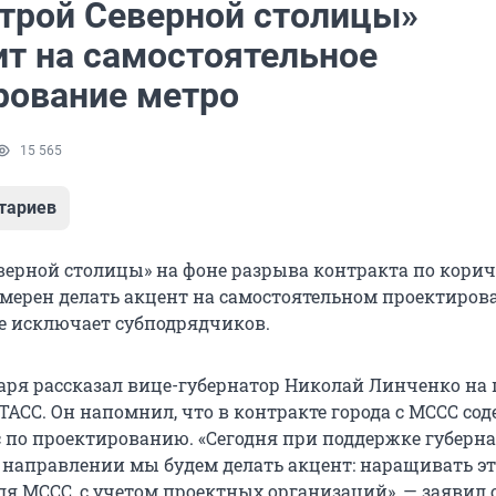
трой Северной столицы»
ит на самостоятельное
рование метро
15 565
тариев
верной столицы» на фоне разрыва контракта по кори
мерен делать акцент на самостоятельном проектиров
не исключает субподрядчиков.
варя рассказал вице-губернатор Николай Линченко на 
ТАСС. Он напомнил, что в контракте города с МССС со
с по проектированию. «Сегодня при поддержке губерн
 направлении мы будем делать акцент: наращивать эт
я МССС, с учетом проектных организаций», — заявил 