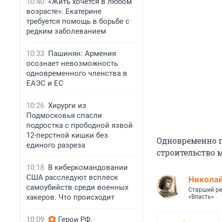
10:40
«Жить хочется в любом
возрасте». Екатерине
требуется помощь в борьбе с
редким заболеванием
10:33
Пашинян: Армения
осознает невозможность
одновременного членства в
ЕАЭС и ЕС
10:26
Хирурги из
Подмосковья спасли
подростка с прободной язвой
12-перстной кишки без
Одновременно п
единого разреза
строительство 
10:18
В киберкомандовании
США расследуют всплеск
Николай
самоубийств среди военных
Старший ре
хакеров. Что происходит
«Власть»
10:09
Герои РФ,