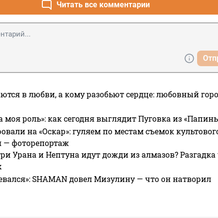
Читать все комментарии
Отп
ются в любви, а кому разобьют сердце: любовный гор
а моя роль»: как сегодня выглядит Пуговка из «Папин
овали на «Оскар»: гуляем по местам съемок культово
я — фоторепортаж
ри Урана и Нептуна идут дожди из алмазов? Разгадка
х
евался»: SHAMAN довел Мизулину — что он натворил