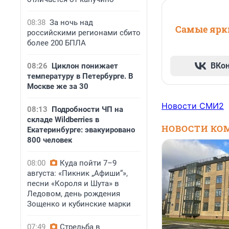
08:38
За ночь над
Самые ярки
российскими регионами сбито
более 200 БПЛА
ВКо
08:26
Циклон понижает
температуру в Петербурге. В
Москве же за 30
Новости СМИ2
08:13
Подробности ЧП на
складе Wildberries в
НОВОСТИ КО
Екатеринбурге: эвакуировано
800 человек
08:00
Куда пойти 7–9
августа: «Пикник „Афиши“»,
песни «Короля и Шута» в
Ледовом, день рождения
Зощенко и кубинские марки
07:49
Стрельба в