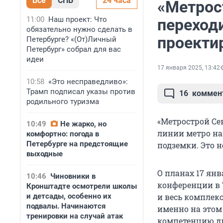
Все
СПБ
24 часа
«Метрос
11:00
Наш проект: Что
переход
обязательно нужно сделать в
проекти
Петербурге? «(От)Личный
Петербург» собрал для вас
идеи
17 января 2025, 13:42
10:58
«Это несправедливо»:
Трамп подписал указы против
16
коммен
родильного туризма
«Метрострой Се
10:49
Не жарко, но
линии метро на
комфортно: погода в
Петербурге на предстоящие
подземки. Это 
выходные
О планах 17 ян
10:46
Чиновники в
конференции в 
Кронштадте осмотрели школы
и детсады, особенно их
и весь комплек
подвалы. Начинаются
именно на этом
тренировки на случай атак
компетенцию дл