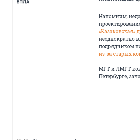
БПЛА
Напомним, неда
проектировани
«Казаковская» д
неоднократно в
подрядчиком п
из-за старых ко
МГТ и ЛМГТ кон
Петербурге, за