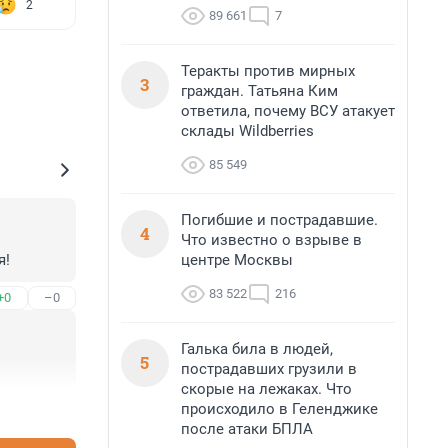
2
89 661
7
Теракты против мирных
3
граждан. Татьяна Ким
ответила, почему ВСУ атакует
склады Wildberries
85 549
Погибшие и пострадавшие.
4
Что известно о взрыве в
центре Москвы
я!
83 522
216
+0
–0
Галька била в людей,
5
пострадавших грузили в
скорые на лежаках. Что
происходило в Геленджике
+0
–0
после атаки БПЛА