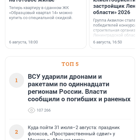
застройщик Лени
Теперь квартиру в сданном ЖК
области» 2026
«Образцовый квартал 14» можно
купить со специальной скидкой.
Группа Аквилон стала 
победителей конкурса 
строительная организа
Ленинградской области 
номинации «Самый
6 августа, 18:00
6 августа, 16:50
клиентоориентированн
застройщик Ленинград
области».
ТОП 5
ВСУ ударили дронами и
1
ракетами по одиннадцати
регионам России. Власти
сообщили о погибших и раненых
107 266
Куда пойти 31 июля–2 августа: праздник
2
флоксов, «Пространственный сдвиг» у