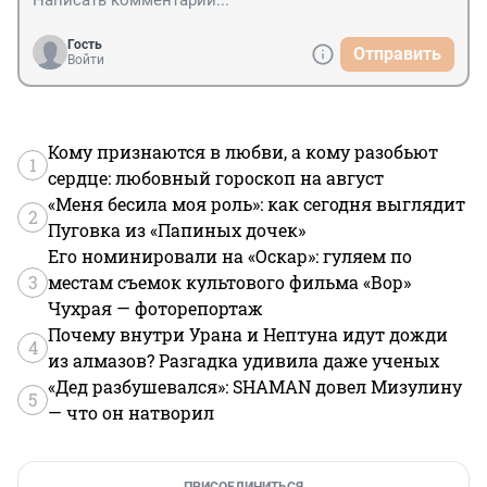
Гость
Отправить
Войти
Кому признаются в любви, а кому разобьют
1
сердце: любовный гороскоп на август
«Меня бесила моя роль»: как сегодня выглядит
2
Пуговка из «Папиных дочек»
Его номинировали на «Оскар»: гуляем по
3
местам съемок культового фильма «Вор»
Чухрая — фоторепортаж
Почему внутри Урана и Нептуна идут дожди
4
из алмазов? Разгадка удивила даже ученых
«Дед разбушевался»: SHAMAN довел Мизулину
5
— что он натворил