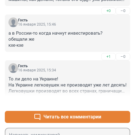
машины ))) Рабочая схема ))
+0
–0
Гость
16 января 2025, 15:46
а в России-то когда начнут инвестировать?

обещали же

кхе-кхе
+1
–0
Гость
16 января 2025, 15:34
То ли дело на Украине!

На Украине легковушек не производят уже лет десять!

Легковушки производят во всех странах, граничащих 
с Украиной, и только на Украине их делать разучились 
+0
–3
от слова совсем! И уже не будут от слова никогда!
Читать все комментарии