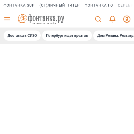
ФОНТАНКА SUP
(ОТ)ЛИЧНЫЙ ПИТЕР
ФОНТАНКА ГО
СЕРЕБР
Доставка в СИЗО
Петербург ищет креатив
Дом Репина. Реставр