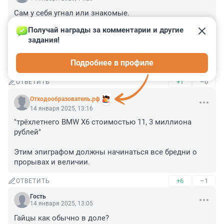
Сам у себя угнал или знакомые. 

У владельца закончились деньги по лизинговым 
Получай награды за комментарии и другие 
платежам. Безопасность лизингодержателя 
задания!
потребовала вернуть машины. Жалко расставаться с 
тем к чему привык. 

Подробнее в профиле
Но долги отдавать нужно.
+1
–0
ОТВЕТИТЬ
Отходообразователь.рф
14 января 2025, 13:16
"трёхлетнего BMW Х6 стоимостью 11, 3 миллиона 
рублей"

Этим эпиграфом должны начинаться все бредни о 
прорывах и величии.
+6
–1
ОТВЕТИТЬ
Гость
14 января 2025, 13:05
Гайцы как обычно в доле?