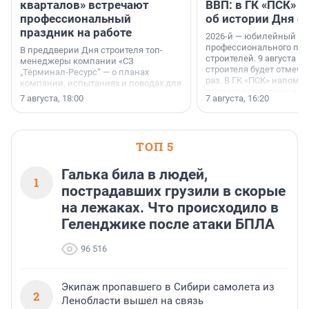
кварталов» встречают
ВВП: в ГК «ПСК» р
профессиональный
об истории Дня с
праздник на работе
2026-й — юбилейный го
профессионального пр
В преддверии Дня строителя топ-
строителей. 9 августа 2
менеджеры компании «СЗ
строителя будет отмечат
„Терминал-Ресурс“ — о планах
раз. В ГК «ПСК» напомни
компании, испытаниях и поводах для
появился праздник и к
осторожного оптимизма.
7 августа, 18:00
7 августа, 16:20
поменялась роль строит
ТОП 5
Галька била в людей,
1
пострадавших грузили в скорые
на лежаках. Что происходило в
Геленджике после атаки БПЛА
96 516
Экипаж пропавшего в Сибири самолета из
2
Ленобласти вышел на связь