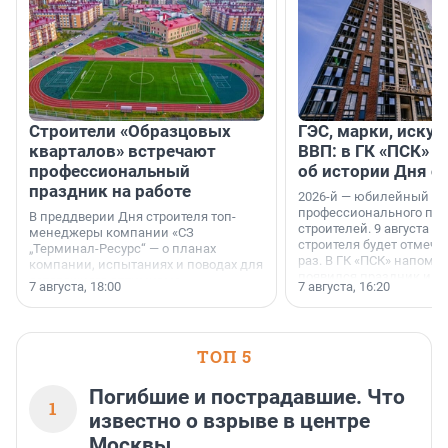
Строители «Образцовых
ГЭС, марки, искус
кварталов» встречают
ВВП: в ГК «ПСК» р
профессиональный
об истории Дня с
праздник на работе
2026-й — юбилейный го
профессионального пр
В преддверии Дня строителя топ-
строителей. 9 августа 2
менеджеры компании «СЗ
строителя будет отмечат
„Терминал-Ресурс“ — о планах
раз. В ГК «ПСК» напомни
компании, испытаниях и поводах для
появился праздник и к
осторожного оптимизма.
7 августа, 18:00
7 августа, 16:20
поменялась роль строит
ТОП 5
Погибшие и пострадавшие. Что
1
известно о взрыве в центре
Москвы