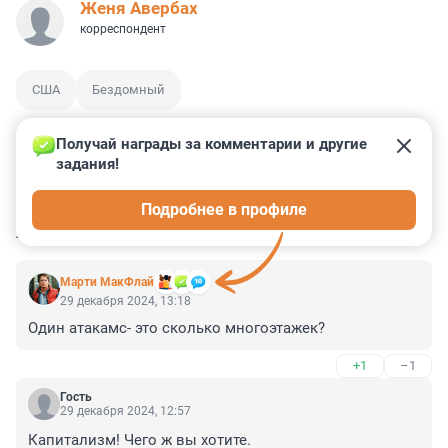
Женя Авербах
корреспондент
США
Бездомный
Получай награды за комментарии и другие 
задания!
1
18
7
1
5
Подробнее в профиле
КОММЕНТАРИИ
118
Марти МакФлай
29 декабря 2024, 13:18
Один атакамс- это сколько многоэтажек?
+1
–1
Гость
29 декабря 2024, 12:57
Капитализм! Чего ж вы хотите. 
