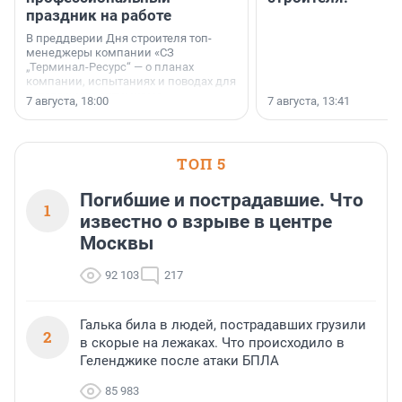
праздник на работе
В преддверии Дня строителя топ-
менеджеры компании «СЗ
„Терминал-Ресурс“ — о планах
компании, испытаниях и поводах для
осторожного оптимизма.
7 августа, 18:00
7 августа, 13:41
ТОП 5
Погибшие и пострадавшие. Что
1
известно о взрыве в центре
Москвы
92 103
217
Галька била в людей, пострадавших грузили
2
в скорые на лежаках. Что происходило в
Геленджике после атаки БПЛА
85 983