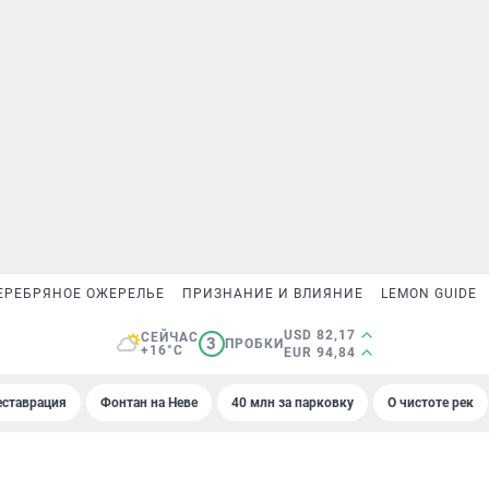
ЕРЕБРЯНОЕ ОЖЕРЕЛЬЕ
ПРИЗНАНИЕ И ВЛИЯНИЕ
LEMON GUIDE
USD 82,17
СЕЙЧАС
3
ПРОБКИ
+16°C
EUR 94,84
еставрация
Фонтан на Неве
40 млн за парковку
О чистоте рек