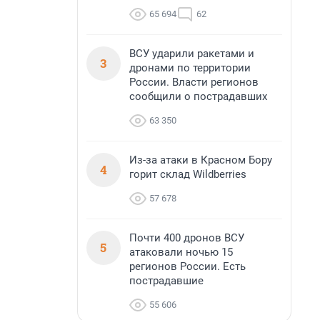
65 694
62
ВСУ ударили ракетами и
3
дронами по территории
России. Власти регионов
сообщили о пострадавших
63 350
Из-за атаки в Красном Бору
4
горит склад Wildberries
57 678
Почти 400 дронов ВСУ
5
атаковали ночью 15
регионов России. Есть
пострадавшие
55 606