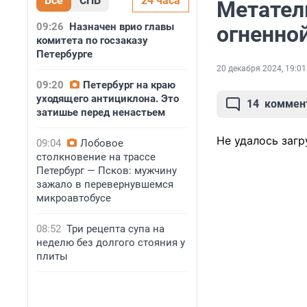
Все
СПБ
24 часа
Метатель
09:26
Назначен врио главы
огненно
комитета по госзаказу
Петербурге
20 декабря 2024, 19:01
09:20
Петербург на краю
уходящего антициклона. Это
14
коммен
затишье перед ненастьем
Не удалось загр
09:04
Лобовое
столкновение на трассе
Петербург — Псков: мужчину
зажало в перевернувшемся
микроавтобусе
08:52
Три рецепта супа на
неделю без долгого стояния у
плиты