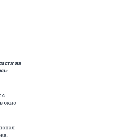
ласти на
ка»
 с
 в окно
 попал
ка.