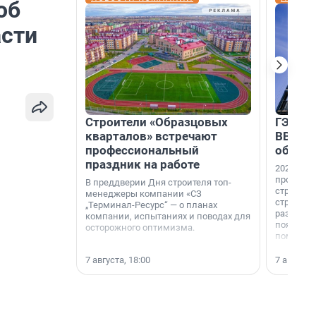
об
асти
Строители «Образцовых
ГЭС, м
кварталов» встречают
ВВП: в
профессиональный
об ист
праздник на работе
2026-й —
професси
В преддверии Дня строителя топ-
строителе
менеджеры компании «СЗ
строителя
„Терминал-Ресурс“ — о планах
раз. В ГК
компании, испытаниях и поводах для
появился
осторожного оптимизма.
поменяла
7 августа, 18:00
7 августа,