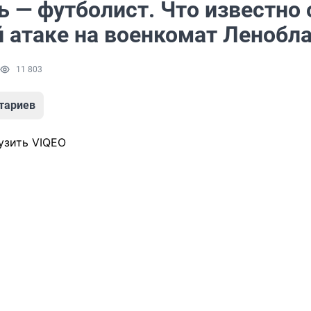
 — футболист. Что известно 
й атаке на военкомат Ленобл
11 803
тариев
узить VIQEO