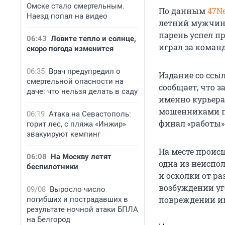
Омске стало смертельным.
По данным
47N
Наезд попал на видео
летний мужчина
парень успел п
06:43
Ловите тепло и солнце,
играл за коман
скоро погода изменится
06:35
Врач предупредил о
Издание со ссы
смертельной опасности на
сообщает, что 
даче: что нельзя делать в саду
именно курьера
мошенниками по
06:19
Атака на Севастополь:
финал «работы» 
горит лес, с пляжа «Инжир»
эвакуируют кемпинг
На месте проис
06:08
На Москву летят
одна из неиспо
беспилотники
и осколки от р
возбуждении уг
09/08
Выросло число
повреждении и
погибших и пострадавших в
результате ночной атаки БПЛА
на Белгород