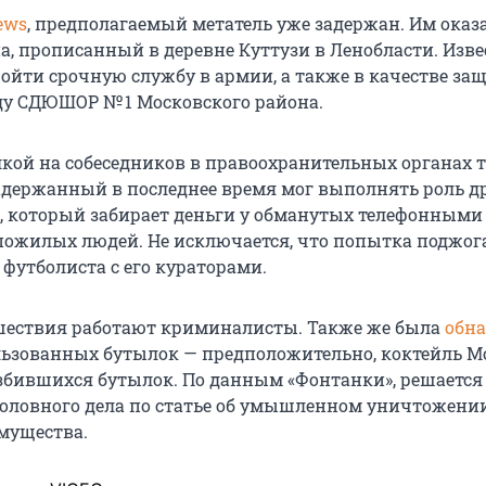
ews
, предполагаемый метатель уже задержан. Им оказа
, прописанный в деревне Куттузи в Ленобласти. Извес
ройти срочную службу в армии, а также в качестве за
ду СДЮШОР № 1 Московского района.
лкой на собеседников в правоохранительных органах 
задержанный в последнее время мог выполнять роль др
, который забирает деньги у обманутых телефонными
жилых людей. Не исключается, что попытка поджог
футболиста с его кураторами.
шествия работают криминалисты. Также же была
обн
льзованных бутылок — предположительно, коктейль М
азбившихся бутылок. По данным «Фонтанки», решается 
оловного дела по статье об умышленном уничтожени
мущества.