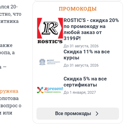
лся 20-
ПРОМОКОДЫ
тно, что
ROSTIC'S - скидка 20%
щитника
по промокоду на
любой заказ от
3199₽!
также
До 31 августа, 2026
Скидка 11% на все
опа, а
курсы
До 31 августа, 2026
а —
Скидка 5% на все
сертификаты
аружена
До 1 января, 2027
олотова
вопрос о
и или
Все промокоды