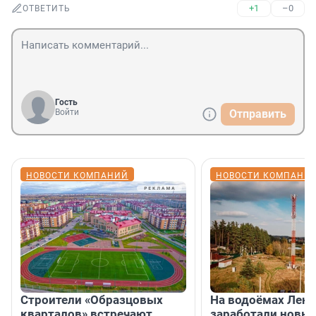
+1
–0
ОТВЕТИТЬ
Гость
Войти
Отправить
НОВОСТИ КОМПАНИЙ
НОВОСТИ КОМПАНИ
Строители «Образцовых
На водоёмах Лен
кварталов» встречают
заработали новы