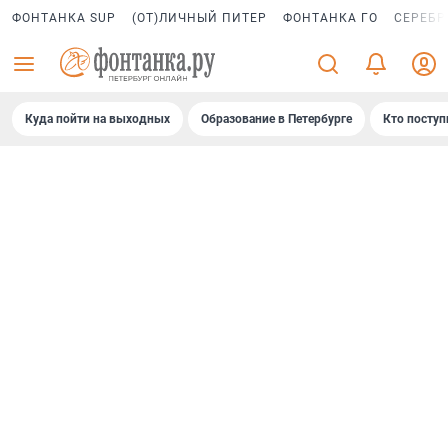
ФОНТАНКА SUP
(ОТ)ЛИЧНЫЙ ПИТЕР
ФОНТАНКА ГО
СЕРЕБР
Куда пойти на выходных
Образование в Петербурге
Кто поступ