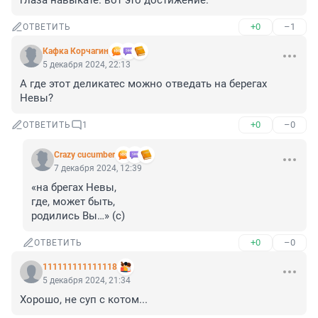
глаза навыкате. вот это достижение.
+0
–1
ОТВЕТИТЬ
Кафка Корчагин
5 декабря 2024, 22:13
А где этот деликатес можно отведать на берегах 
Невы?
+0
–0
ОТВЕТИТЬ
1
Crazy cucumber
7 декабря 2024, 12:39
«на брегах Невы,

где, может быть,

родились Вы…» (с)
+0
–0
ОТВЕТИТЬ
111111111111118
5 декабря 2024, 21:34
Хорошо, не суп с котом...