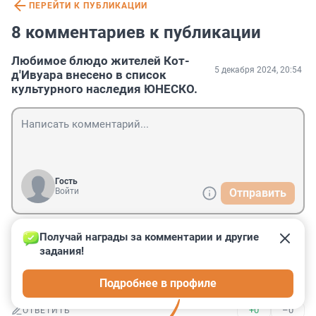
ПЕРЕЙТИ К ПУБЛИКАЦИИ
8 комментариев к публикации
Любимое блюдо жителей Кот-
5 декабря 2024, 20:54
д'Ивуара внесено в список
культурного наследия ЮНЕСКО.
Гость
Войти
Отправить
Получай награды за комментарии и другие 
Гость
6 декабря 2024, 07:49
задания!
А из наших любимых блюд для этого списка подходит 
Подробнее в профиле
колбаса с механической обвалкой.
+0
–0
ОТВЕТИТЬ