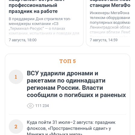
профессиональный
станции МегаФон
праздник на работе
Инженеры МегаФона ус
телеком-оборудование 
В преддверии Дня строителя топ-
популярных водоёмах
менеджеры компании «СЗ
Ленинградской области
„Терминал-Ресурс“ — о планах
станции вблизи Лембол
компании, испытаниях и поводах для
Раздолинского озёр, а 
осторожного оптимизма.
7 августа, 18:00
7 августа, 14:59
недалеко от Большого Т
водопада.
ТОП 5
ВСУ ударили дронами и
1
ракетами по одиннадцати
регионам России. Власти
сообщили о погибших и раненых
111 234
Куда пойти 31 июля–2 августа: праздник
2
флоксов, «Пространственный сдвиг» у
Манежа и «Музыка мира»