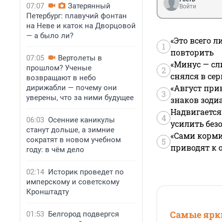
07:07
Затерянный
Войти
Петербург: плавучий фонтан
на Неве и каток на Дворцовой
— а было ли?
«Это всего л
1
повторить
07:05
Вертолеты в
«Минус — сл
прошлом? Ученые
2
снялся в се
возвращают в небо
«Август при
дирижабли — почему они
3
уверены, что за ними будущее
знаков зоди
Надвигается
4
06:03
Осенние каникулы
усилить без
станут дольше, а зимние
«Сами корми
сократят в новом учебном
5
приводят к 
году: в чём дело
02:14
Историк проведет по
имперскому и советскому
Кронштадту
Самые ярки
01:53
Белгород подвергся