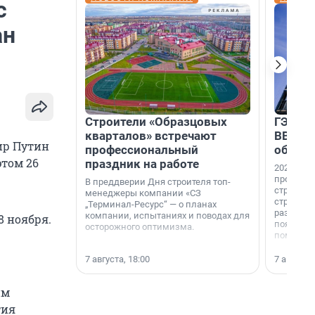
с
ан
Строители «Образцовых
ГЭС, м
кварталов» встречают
ВВП: в
ир Путин
профессиональный
об ист
том 26
праздник на работе
2026-й —
професси
В преддверии Дня строителя топ-
строителе
менеджеры компании «СЗ
строителя
„Терминал-Ресурс“ — о планах
раз. В ГК
компании, испытаниях и поводах для
8 ноября.
появился
осторожного оптимизма.
поменяла
7 августа, 18:00
7 августа,
им
тия