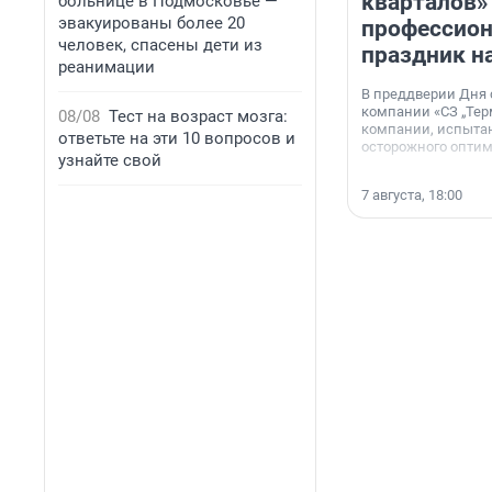
кварталов»
больнице в Подмосковье —
эвакуированы более 20
профессио
человек, спасены дети из
праздник н
реанимации
В преддверии Дня
компании «СЗ „Тер
08/08
Тест на возраст мозга:
компании, испытан
ответьте на эти 10 вопросов и
осторожного опти
узнайте свой
7 августа, 18:00