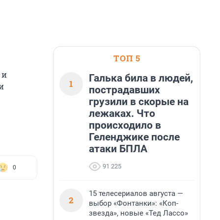
ТОП 5
 и
Галька била в людей,
1
и
пострадавших
грузили в скорые на
лежаках. Что
происходило в
Геленджике после
атаки БПЛА
91 225
0
15 телесериалов августа —
2
выбор «Фонтанки»: «Коп-
звезда», новые «Тед Лассо»