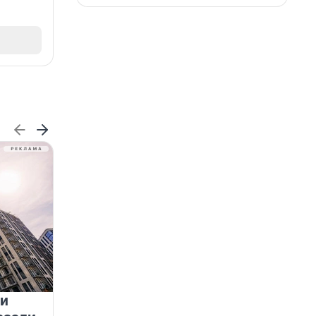
 и
На водоёмах Ленобласти