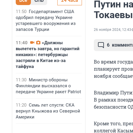
Все
СПБ
24 часа
Путин н
11:50
Госдепартамент США
Токаевы
одобрил передачу Украине
устаревшего вооружения из
запасов Турции
26 ноября 2024, 12:43
11:40
«Должны
6
коммент
вылететь завтра, но гарантий
никаких»: петербуржцы
застряли в Китае из-за
Во время госуд
тайфуна
планирует пров
ноября сообщае
11:30
Министр обороны
Финляндии высказался о
передаче Украине ракет Patriot
Владимир Путин
В рамках поезд
11:20
Семь лет спустя: СКА
безопасности О
вернул Кныжова из Северной
Америки
Кроме того, пр
коллегой Касым