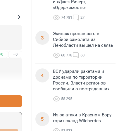
и «Джек Ричер»,
«Одержимость»
74 781
27
Экипаж пропавшего в
3
Сибири самолета из
Ленобласти вышел на связь
+0
–0
60 778
60
ВСУ ударили ракетами и
4
дронами по территории
России. Власти регионов
+0
–0
сообщили о пострадавших
58 295
Из-за атаки в Красном Бору
5
горит склад Wildberries
52 573