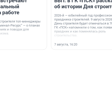
 встречают
ВВП: в ГК «ПСК» расск
нальный
об истории Дня строит
а работе
2026-й — юбилейный год профессио
праздника строителей. 9 августа 2026
 строителя топ-менеджеры
День строителя будет отмечаться в 70
минал-Ресурс“ — о планах
ГК «ПСК» напомнили о том, как появ
иях и поводах для
праздник и как поменялась роль
мизма.
строительства.
7 августа, 16:20