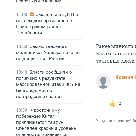
секрет хронотерапии
11:00
Смертельное ДТП с
вездеходом произошло в
Приозерском районе
Ленобласти
Ранее министр 
10:50
Семью «веселого
молочника» Уолкера пока не
Казахстан заня
выдворяют из России
торговые связи
10:40
Власти сообщили о
Ксения 
погибших в результате
массированной атаки ВСУ на
Белгород. Число
пострадавших растет
2
10:30
К восточному
побережью Китая
Увидели опечатку? В
приближается тайфун.
Объявлен красный уровень
опасности, отменяются