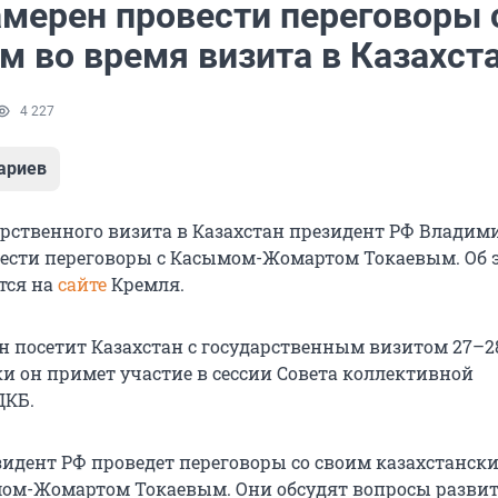
амерен провести переговоры 
м во время визита в Казахст
4 227
ариев
арственного визита в Казахстан президент РФ Владим
ести переговоры с Касымом-Жомартом Токаевым. Об э
тся на
сайте
Кремля.
 посетит Казахстан с государственным визитом 27–2
ки он примет участие в сессии Совета коллективной
ДКБ.
езидент РФ проведет переговоры со своим казахстанск
ом-Жомартом Токаевым. Они обсудят вопросы разви