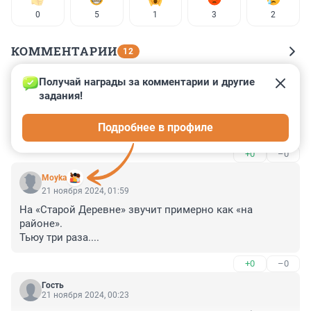
0
5
1
3
2
КОММЕНТАРИИ
12
Получай награды за комментарии и другие 
Гость
21 ноября 2024, 11:01
задания!
Наш подъезд

Подробнее в профиле
Хорошо, что мы выше
+0
–0
Moyka
21 ноября 2024, 01:59
На «Старой Деревне» звучит примерно как «на 
районе».

Тьюу три раза....
+0
–0
Гость
21 ноября 2024, 00:23