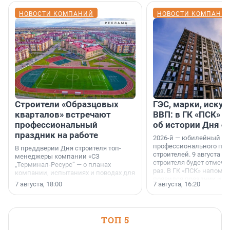
НОВОСТИ КОМПАНИЙ
НОВОСТИ КОМПАНИ
Строители «Образцовых
ГЭС, марки, искус
кварталов» встречают
ВВП: в ГК «ПСК» р
профессиональный
об истории Дня с
праздник на работе
2026-й — юбилейный го
профессионального пр
В преддверии Дня строителя топ-
строителей. 9 августа 2
менеджеры компании «СЗ
строителя будет отмечат
„Терминал-Ресурс“ — о планах
раз. В ГК «ПСК» напомни
компании, испытаниях и поводах для
появился праздник и к
осторожного оптимизма.
7 августа, 18:00
7 августа, 16:20
поменялась роль строит
ТОП 5