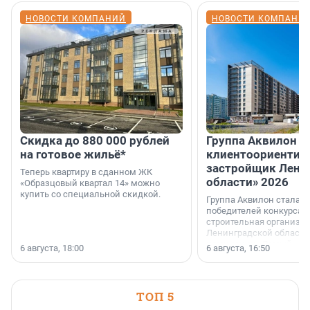
НОВОСТИ КОМПАНИЙ
НОВОСТИ КОМПАНИ
Скидка до 880 000 рублей
Группа Аквилон 
на готовое жильё*
клиентоориентир
застройщик Лени
Теперь квартиру в сданном ЖК
области» 2026
«Образцовый квартал 14» можно
купить со специальной скидкой.
Группа Аквилон стала 
победителей конкурса 
строительная организа
Ленинградской области 
номинации «Самый
6 августа, 18:00
6 августа, 16:50
клиентоориентированн
застройщик Ленинград
области».
ТОП 5