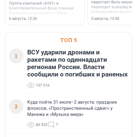
перестает быть нишевы
Группа компаний «А101» и
переходит в разряд вос
Благотворительный фонд помощи
повседневных решений
бездомным животным «НИКА»
заключили соглашение о
6 августа, 12:26
5 августа, 13:56
стратегическом сотрудничестве.
ТОП 5
ВСУ ударили дронами и
1
ракетами по одиннадцати
регионам России. Власти
сообщили о погибших и раненых
107 316
Куда пойти 31 июля–2 августа: праздник
2
флоксов, «Пространственный сдвиг» у
Манежа и «Музыка мира»
86 932
7