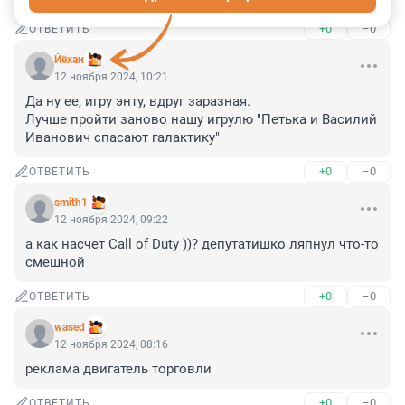
+0
–0
ОТВЕТИТЬ
Йёхан
12 ноября 2024, 10:21
Да ну ее, игру энту, вдруг заразная.

Лучше пройти заново нашу игрулю "Петька и Василий 
Иванович спасают галактику"
+0
–0
ОТВЕТИТЬ
smith1
12 ноября 2024, 09:22
а как насчет Call of Duty ))? депутатишко ляпнул что-то 
смешной
+0
–0
ОТВЕТИТЬ
wased
12 ноября 2024, 08:16
реклама двигатель торговли
+0
–0
ОТВЕТИТЬ