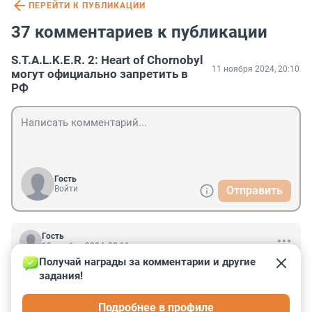
ПЕРЕЙТИ К ПУБЛИКАЦИИ
37 комментариев к публикации
S.T.A.L.K.E.R. 2: Heart of Chornobyl
11 ноября 2024, 20:10
могут официально запретить в
РФ
Гость
Войти
Отправить
Гость
13 ноября 2024, 02:11
Получай награды за комментарии и другие 
Как вы собираетесь запретить то что у нас вообще 
задания!
нельзя никак купить? Ограничения и так стоят, и не 
переживайте всё равно её никто не сможет купить 
Подробнее в профиле
займитесь другими делами, дел блин в стране полно