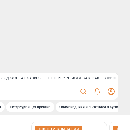
ЗСД ФОНТАНКА ФЕСТ
ПЕТЕРБУРГСКИЙ ЗАВТРАК
АФИША PLUS
и
Петербург ищет креатив
Олимпиадники и льготники в вузах СПб
НОВОСТИ КОМПАНИЙ
НОВОС