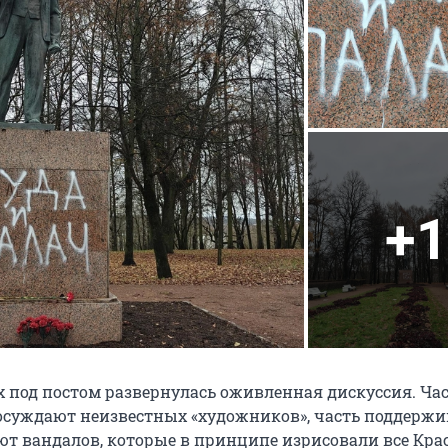
+1
 под постом развернулась оживленная дискуссия. Ча
суждают неизвестных «художников», часть поддержи
ют вандалов, которые в принципе изрисовали все Крас