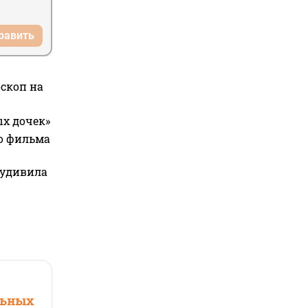
равить
оскоп на
ых дочек»
го фильма
 удивила
льных