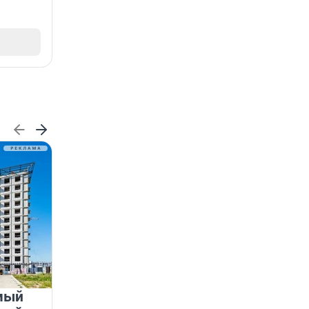
мый
«Лучший проект КРТ»