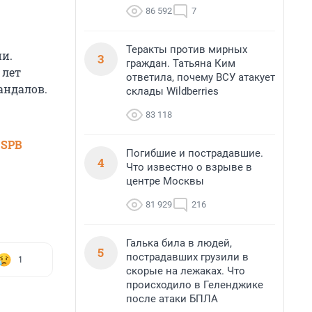
86 592
7
Теракты против мирных
и.
3
граждан. Татьяна Ким
 лет
ответила, почему ВСУ атакует
андалов.
склады Wildberries
83 118
 SPB
Погибшие и пострадавшие.
4
Что известно о взрыве в
центре Москвы
81 929
216
Галька била в людей,
5
пострадавших грузили в
1
скорые на лежаках. Что
происходило в Геленджике
после атаки БПЛА