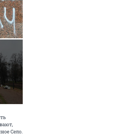
сть
вают,
ное Село.