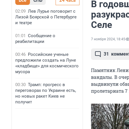
Все
СПБ
24 часа
В годов
02:09
Лев Лурье поговорит с
разукра
Лизой Боярской о Петербурге
Селе
и театре
01:01
Сообщение о
7 ноября 2024, 18:45
реабилитации
31
коммен
00:46
Российские ученые
предложили создать на Луне
«кладбище» для космического
Памятник Ленин
мусора
вандалы. В оче
выдвинули обви
00:30
Трамп: прогресс в
переговорах по Украине есть,
пролетариата 7
но новых ракет Киев не
получит