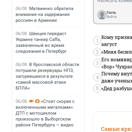
06/08
Матвиенко обратила
Гость
внимание на задержания
Войти
россиян в Армении
06/08
Швеция передаст
Кому призна
Украине танкер Caffa,
1
август
захваченный во время
следования в Петербург
2
«Меня бесил
Его номинир
3
06/08
В Ярославской области
«Вор» Чухра
потушили резервуары НПЗ,
Почему внут
загоревшиеся в результате
4
даже учены
«самой массовой атаки
5
«Дед разбуш
БПЛА»
06/08
«Стоит скорая с
включенными мигалками»:
ДТП с мотоциклом
произошло в Выборгском
районе Петербурга — видео
Самые ярки