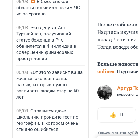
06/08
В Смоленской
области объявили режим ЧС
из-за урагана
После сообщени
06/08
Экс-депутат Ано
Надпись изучили
Туртиайнен, получивший
назад Ленин из
статус беженца в РФ,
обвиняется в Финляндии в
Тогда вождя об
совершении финансовых
преступлений
Больше новост
online»
. Подпис
06/08
«От этого зависит ваша
жизнь»: эксперт назвал
навык, который нужно
Артур Т
развивать людям старше 60
корреспонд
лет
06/08
Справится даже
11
школьник: пройдите тест по
географии, в котором очень
стыдно ошибиться
Увидели опечатку? В