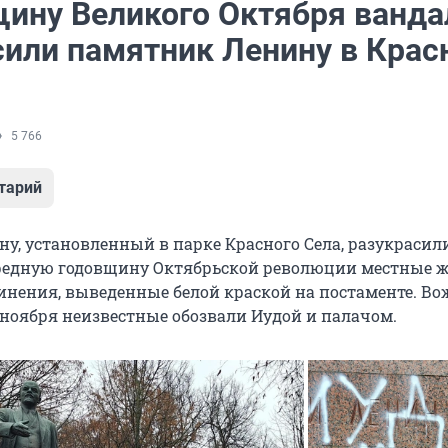
щину Великого Октября ванд
сили памятник Ленину в Крас
5 766
тарий
у, установленный в парке Красного Села, разукрасил
редную годовщину Октябрьской революции местные 
нения, выведенные белой краской на постаменте. Во
 ноября неизвестные обозвали Иудой и палачом.