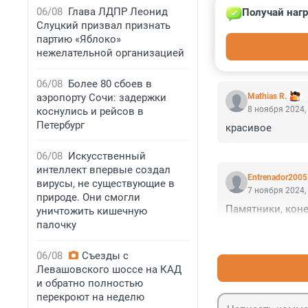
06/08
Глава ЛДПР Леонид
Получай нагр
Слуцкий призвал признать
партию «Яблоко»
нежелательной организацией
КОММЕНТАР
06/08
Более 80 сбоев в
аэропорту Сочи: задержки
Mathias R.
8 ноября 2024,
коснулись и рейсов в
Петербург
красивое
06/08
Искусственный
интеллект впервые создал
Entrenador2005
вирусы, не существующие в
7 ноября 2024,
природе. Они смогли
Памятники, коне
уничтожить кишечную
палочку
06/08
Съезды с
Левашовского шоссе на КАД
и обратно полностью
перекроют на неделю