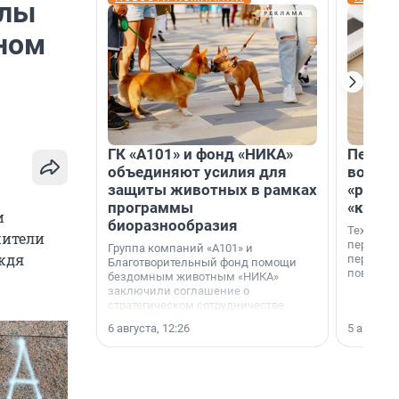
алы
ном
ГК «А101» и фонд «НИКА»
Петер
объединяют усилия для
возвр
защиты животных в рамках
«раскл
программы
«книж
и
биоразнообразия
Технолог
жители
перестае
Группа компаний «А101» и
ждя
переходи
Благотворительный фонд помощи
повседне
бездомным животным «НИКА»
заключили соглашение о
стратегическом сотрудничестве.
6 августа, 12:26
5 августа,