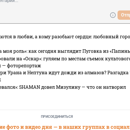
Отп
ются в любви, а кому разобьют сердце: любовный гор
а моя роль»: как сегодня выглядит Пуговка из «Папин
овали на «Оскар»: гуляем по местам съемок культово
я — фоторепортаж
ри Урана и Нептуна идут дожди из алмазов? Разгадка
х
евался»: SHAMAN довел Мизулину — что он натворил
ПРИСОЕДИНИТЬСЯ
е фото и видео дня — в наших группах в социа