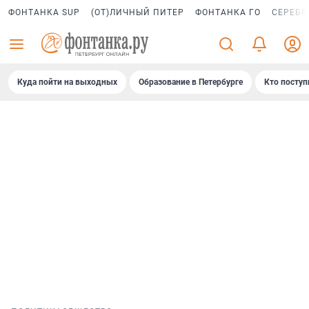
ФОНТАНКА SUP
(ОТ)ЛИЧНЫЙ ПИТЕР
ФОНТАНКА ГО
СЕРЕБР
Куда пойти на выходных
Образование в Петербурге
Кто поступ