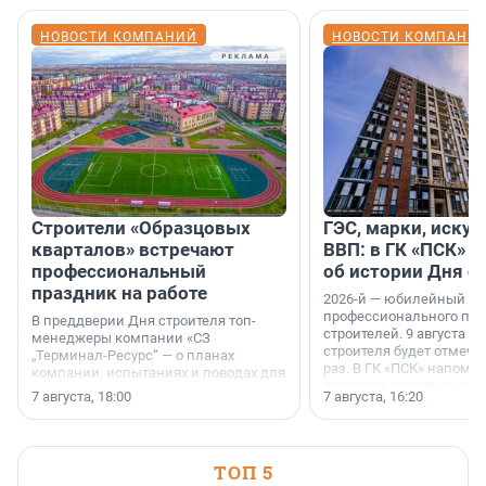
НОВОСТИ КОМПАНИЙ
НОВОСТИ КОМПАНИ
Строители «Образцовых
ГЭС, марки, искус
кварталов» встречают
ВВП: в ГК «ПСК» р
профессиональный
об истории Дня с
праздник на работе
2026-й — юбилейный го
профессионального пр
В преддверии Дня строителя топ-
строителей. 9 августа 2
менеджеры компании «СЗ
строителя будет отмечат
„Терминал-Ресурс“ — о планах
раз. В ГК «ПСК» напомни
компании, испытаниях и поводах для
появился праздник и к
осторожного оптимизма.
7 августа, 18:00
7 августа, 16:20
поменялась роль строит
ТОП 5