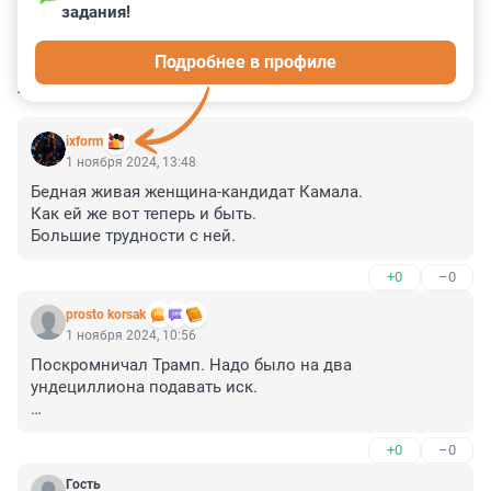
задания!
3
6
0
0
0
Подробнее в профиле
КОММЕНТАРИИ
4
ixform
1 ноября 2024, 13:48
Бедная живая женщина-кандидат Камала.

Как ей же вот теперь и быть.

Большие трудности с ней.
+0
–0
prosto korsak
1 ноября 2024, 10:56
Поскромничал Трамп. Надо было на два 
ундециллиона подавать иск.

А потом право требования продать Гуглу, чтобы ему 
+0
–0
было чем расплатиться с российскими телеканалами.
Гость