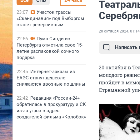
Все
СПБ
24 часа
Театрал
23:07
Участок трассы
Серебря
«Скандинавия» под Выборгом
станет реверсивным
20 октября 2024, 01:14
22:56
Пума Синди из
Петербурга отметила свое 15-
Написать
летие распаковкой сочного
подарка
20 октября в Т
22:45
Интернет-заказы из
молодого режис
ЕАЭС станут дешевле:
пройдет в мемо
снижаются ввозные пошлины
Стремянной ули
22:42
Редакция «России-24»
обратилась в прокуратуру и СК
из-за угроз в адрес
создателей фильма «Колобок»