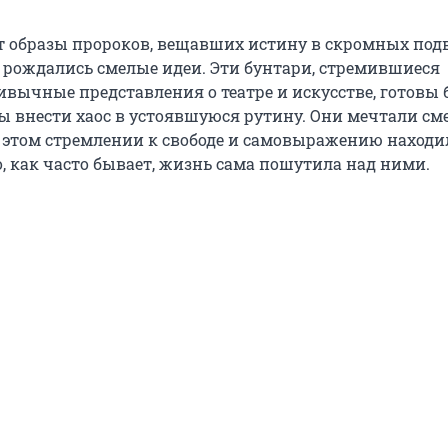
т образы пророков, вещавших истину в скромных подв
 рождались смелые идеи. Эти бунтари, стремившиеся
ивычные представления о театре и искусстве, готовы
бы внести хаос в устоявшуюся рутину. Они мечтали см
 этом стремлении к свободе и самовыражению находи
, как часто бывает, жизнь сама пошутила над ними.