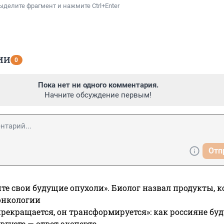
ыделите фрагмент и нажмите Ctrl+Enter
ИИ
0
Пока нет ни одного комментария.
Начните обсуждение первым!
Отп
те свои будущие опухоли». Биолог назвал продукты, 
онкологии
прекращается, он трансформируется»: как россияне буд
вгусте — ответ эксперта