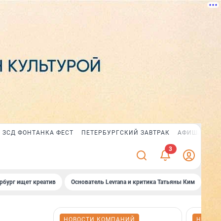
ЗСД ФОНТАНКА ФЕСТ
ПЕТЕРБУРГСКИЙ ЗАВТРАК
АФИША PLUS
рбург ищет креатив
Основатель Levrana и критика Татьяны Ким
Зач
НОВОСТИ КОМПАНИЙ
НОВОС