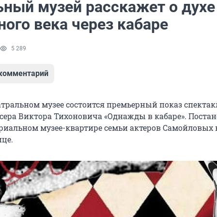
ьный музей расскажет о духе
ного века через кабаре
5 289
 комментарий
еатральном музее состоится премьерный показ спектак
сера Виктора Тихоновича «Однажды в кабаре». Поста
риальном музее-квартире семьи актеров Самойловых 
це.