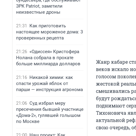
бундесвера, где обслуживают
ЗРК Patriot, заметили
неизвестные дроны
21:31
Как приготовить
настоящее мороженое дома: 3
проверенных рецепта
21:26
«Одиссея» Кристофера
Нолана собрала в прокате
Жанр кабаре ст
больше миллиарда долларов
веков искало н
голосом поколен
21:16
Никакой химии: как
жестокой реаль
спасти урожай яблок от
парши — инструкция агронома
смешивались ра
будут рождатьс
21:06
Суд избрал меру
поднимают серь
пресечения бывшей участнице
Тихоновича явл
«Дома-2», гулявшей голышом
актуальной рефл
по Москве
свою очередь, 
21:00
Наш проект: Как