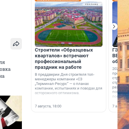
Строители «Образцовых
ГЭС, м
кварталов» встречают
ВВП: в
профессиональный
об ист
ля
праздник на работе
новка
2026-й —
професси
В преддверии Дня строителя топ-
на
строителе
менеджеры компании «СЗ
строителя
„Терминал-Ресурс“ — о планах
раз. В ГК
компании, испытаниях и поводах для
появился
осторожного оптимизма.
поменяла
7 августа, 18:00
7 августа,