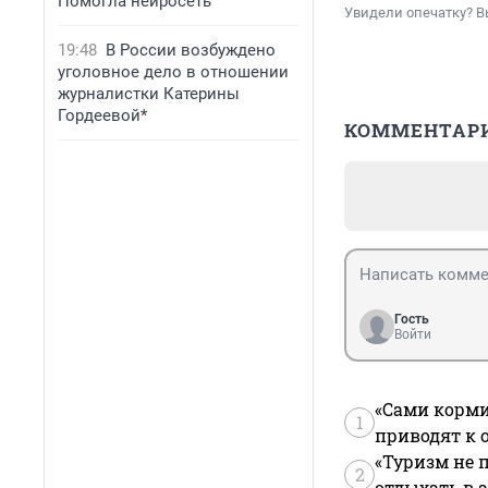
Помогла нейросеть
Увидели опечатку? В
19:48
В России возбуждено
уголовное дело в отношении
журналистки Катерины
Гордеевой*
КОММЕНТАР
Гость
Войти
«Сами корми
1
приводят к 
«Туризм не 
2
отдыхать в а