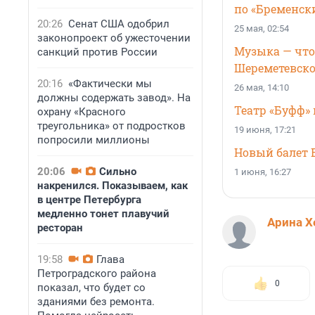
по «Бременс
20:26
Сенат США одобрил
25 мая, 02:54
законопроект об ужесточении
Музыка — что 
санкций против России
Шереметевско
20:16
«Фактически мы
26 мая, 14:10
должны содержать завод». На
Театр «Буфф»
охрану «Красного
треугольника» от подростков
19 июня, 17:21
попросили миллионы
Новый балет 
20:06
Сильно
1 июня, 16:27
накренился. Показываем, как
в центре Петербурга
медленно тонет плавучий
Арина Х
ресторан
19:58
Глава
Петроградского района
0
показал, что будет со
зданиями без ремонта.