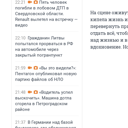
22:21
Пять человек
погибли в лобовом ДТП в
На сцене оживу
Свердловской области.
кипела жизнь и
Renault вылетел на встречку —
видео
перевернуть пр
отдать всё, что
22:10
Гражданин Литвы
над жизнью и в
попытался прорваться в РФ
вдохновение. Но
на автомобиле через
закрытый погранпункт
21:59
«Вы это видели?»:
Пентагон опубликовал новую
партию файлов об НЛО
21:48
«Водитель успел
выскочить». Машина дотла
сгорела в Петроградском
районе
21:37
В Германии над базой