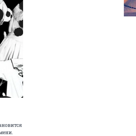
тановится
мени.