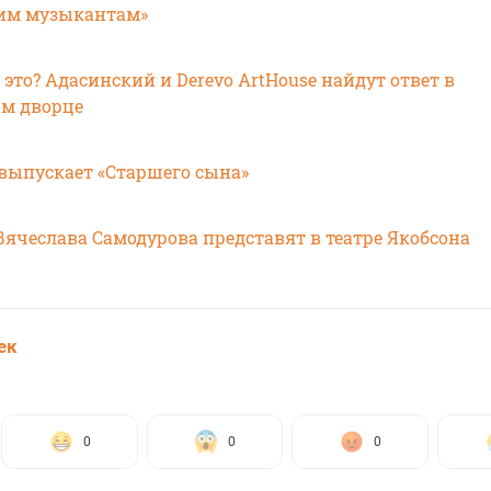
ким музыкантам»
это? Адасинский и Derevo ArtHouse найдут ответ в
м дворце
 выпускает «Старшего сына»
Вячеслава Самодурова представят в театре Якобсона
ек
0
0
0