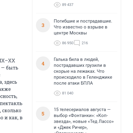
89 437
Погибшие и пострадавшие.
3
Что известно о взрыве в
центре Москвы
86 950
216
Галька била в людей,
XIX–XX
4
пострадавших грузили в
 — быть
скорые на лежаках. Что
с
происходило в Геленджике
, здесь
после атаки БПЛА
акже
81 040
сность,
спектакль
15 телесериалов августа —
, сколько
5
выбор «Фонтанки»: «Коп-
 и как, в
звезда», новые «Тед Лассо»
и «Джек Ричер»,