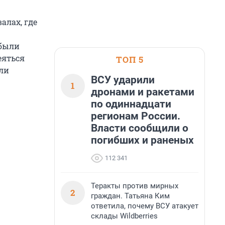
алах, где
 были
еяться
ТОП 5
ли
ВСУ ударили
1
дронами и ракетами
по одиннадцати
регионам России.
Власти сообщили о
погибших и раненых
112 341
Теракты против мирных
2
граждан. Татьяна Ким
ответила, почему ВСУ атакует
склады Wildberries