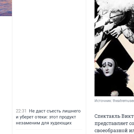
Источник: 
theatremuse
22:31
Не даст съесть лишнего
Спектакль Викт
и уберет отеки: этот продукт
представляет с
незаменим для худеющих
своеобразной и