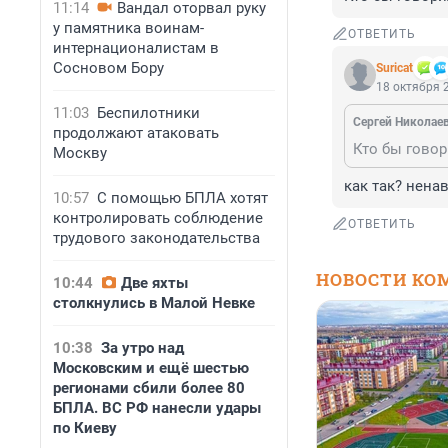
11:14
Вандал оторвал руку
у памятника воинам-
ОТВЕТИТЬ
интернационалистам в
Сосновом Бору
Suricat
18 октября 2
11:03
Беспилотники
Cepгeй Николае
продолжают атаковать
Кто бы говор
Москву
как так? нена
10:57
С помощью БПЛА хотят
контролировать соблюдение
ОТВЕТИТЬ
трудового законодательства
НОВОСТИ КО
10:44
Две яхты
столкнулись в Малой Невке
10:38
За утро над
Московским и ещё шестью
регионами сбили более 80
БПЛА. ВС РФ нанесли удары
по Киеву