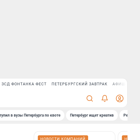
ЗСД ФОНТАНКА ФЕСТ
ПЕТЕРБУРГСКИЙ ЗАВТРАК
АФИША PLUS
тупил в вузы Петербурга по квоте
Петербург ищет креатив
Рейтинги
НОВОСТИ КОМПАНИЙ
НОВОС