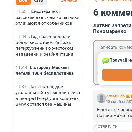
Все
СПБ
24 часа
ПЕРЕЙТИ К ПУ
6 комме
11:55
Психотерапевт
рассказывает, чем кошатники
отличаются от собачников
Латвия запрети
Пономаренко
11:44
«Год преследовал и
облил кислотой». Рассказ
петербурженки о жестоком
нападении и реабилитации
Получай н
11:44
В сторону Москвы
Гость
летели 1984 беспилотника
Войти
11:37
Пять статей, две
уголовные. За утренний дрифт
275640356
в центре Петербурга водитель
18 октября 202
BMW остался без машины
Если этот челов
Латвии может н
ОТВЕТИТЬ