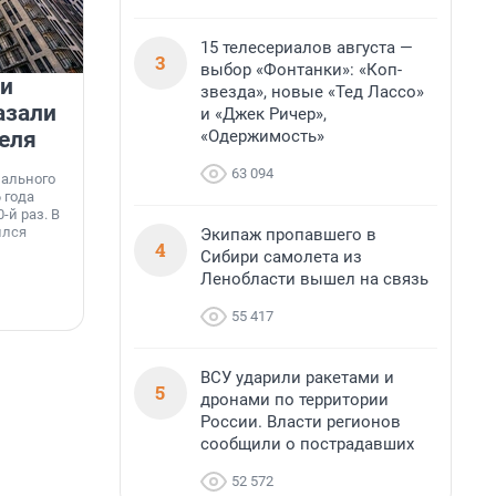
15 телесериалов августа —
3
выбор «Фонтанки»: «Коп-
 и
На водоёмах Ленобласти
звезда», новые «Тед Лассо»
азали
заработали новые базовые
и «Джек Ричер»,
«Одержимость»
еля
станции МегаФона
К
к
63 094
нального
Инженеры МегаФона установили телеком-
о
 года
оборудование на популярных водоёмах
т
-й раз. В
Ленинградской области. Базовые станции
н
ился
вблизи Лемболовского и Раздолинского озёр,
Экипаж пропавшего в
т
4
а также недалеко от Большого Тосненского
Сибири самолета из
водопада.
Ленобласти вышел на связь
7 августа, 14:59
7
55 417
ВСУ ударили ракетами и
5
дронами по территории
России. Власти регионов
сообщили о пострадавших
52 572