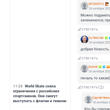
281855912
18 октября 202
Можно подумать,
зачекинился, пр
ОТВЕТИТЬ
Су Люк Ын
18 октября 202
добрая Новость 
ОТВЕТИТЬ
Suricat
18 октября 202
печаль то какая
11:26
World Skate сняла
ОТВЕТИТЬ
2
ограничения с российских
спортсменов. Они смогут
Cepгeй Нико
выступать с флагом и гимном
18 октября 2
Кто бы говори