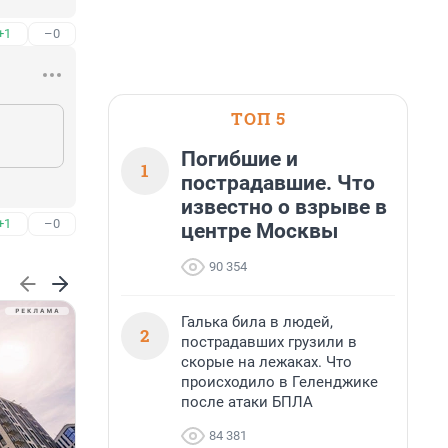
+1
–0
ТОП 5
Погибшие и
1
пострадавшие. Что
известно о взрыве в
+1
–0
центре Москвы
90 354
Галька била в людей,
2
пострадавших грузили в
скорые на лежаках. Что
происходило в Геленджике
после атаки БПЛА
84 381