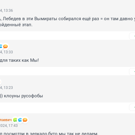
4, 13:36
 Лебедев в эти Вымираты собирался ещё раз = он там давно у
ойденныё этап.
4, 13:33
для таких как Мы!
4, 13:23
))) клоуны русофобы
лаевич
024, 17:43
л посмотри в зеркало,буто мы так не делаем.