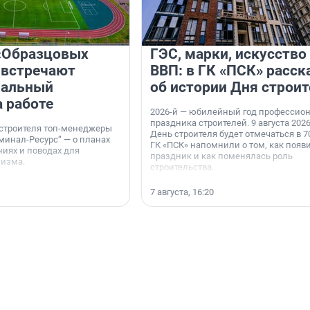
«Образцовых
ГЭС, марки, искусство
 встречают
ВВП: в ГК «ПСК» расск
нальный
об истории Дня строит
а работе
2026-й — юбилейный год профессио
праздника строителей. 9 августа 2026
 строителя топ-менеджеры
День строителя будет отмечаться в 70
минал-Ресурс“ — о планах
ГК «ПСК» напомнили о том, как появ
иях и поводах для
праздник и как поменялась роль
мизма.
строительства.
7 августа, 16:20