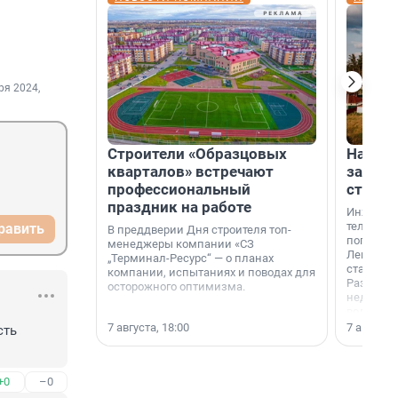
ря 2024,
Строители «Образцовых
На вод
кварталов» встречают
зарабо
профессиональный
станци
праздник на работе
Инженер
телеком-
равить
В преддверии Дня строителя топ-
популярн
менеджеры компании «СЗ
Ленингра
„Терминал-Ресурс“ — о планах
станции 
компании, испытаниях и поводах для
Раздолин
осторожного оптимизма.
недалеко
водопада
7 августа, 18:00
7 августа,
ть 
+0
–0