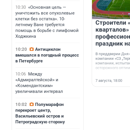
10:30
«Основная цель —
уничтожить все опухолевые
клетки без остатка». 10-
Строители 
летнему Ване требуется
кварталов»
помощь в борьбе с лимфомой
профессио
Ходжкина
праздник н
10:20
Антициклон
В преддверии Дня
вмешался в погодный процесс
компании «СЗ „Тер
в Петербурге
компании, испытан
осторожного опти
10:06
Между
«Адмиралтейской» и
7 августа, 18:00
«Комендантским»
увеличивали интервал
10:02
Полумарафон
перекроет центр,
Васильевский остров и
Петроградскую сторону