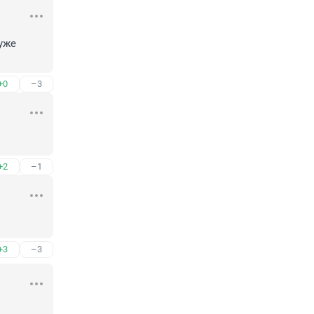
же 
+0
–3
+2
–1
+3
–3