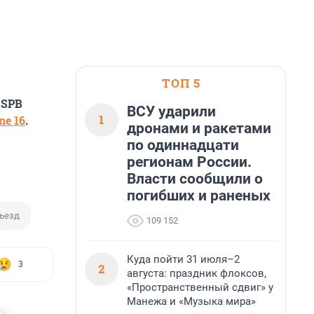
ТОП 5
 SPB
ВСУ ударили
1
e 16
.
дронами и ракетами
по одиннадцати
регионам России.
Власти сообщили о
погибших и раненых
ъезд
109 152
Куда пойти 31 июля–2
3
2
августа: праздник флоксов,
«Пространственный сдвиг» у
Манежа и «Музыка мира»