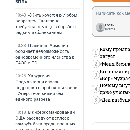
БПЛА
10:40
«Жить хочется в любом
возрасте». Екатерине
Гость
требуется помощь в борьбе с
Войти
редким заболеванием
10:33
Пашинян: Армения
Кому призна
осознает невозможность
1
август
одновременного членства в
ЕАЭС и ЕС
2
«Меня бесил
Его номинир
3
10:26
Хирурги из
«Вор» Чухра
Подмосковья спасли
Почему внут
подростка с прободной язвой
4
даже учены
12-перстной кишки без
единого разреза
5
«Дед разбуш
10:18
В киберкомандовании
США расследуют всплеск
самоубийств среди военных
хакеров. Что происходит