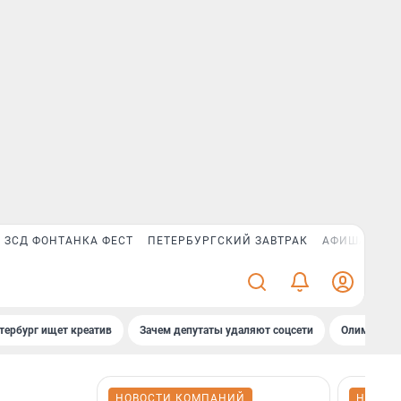
ЗСД ФОНТАНКА ФЕСТ
ПЕТЕРБУРГСКИЙ ЗАВТРАК
АФИША PLUS
тербург ищет креатив
Зачем депутаты удаляют соцсети
Олимпиадни
НОВОСТИ КОМПАНИЙ
НОВОС