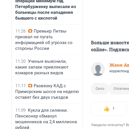
операций минимум год.
Петербурженку выписали из
больницы после нападения
бывшего с кислотой
11:26
Премьер Литвы
призвал не пугать
Больше новосте
информацией об угрозах со
стороны России
online». Подпи
11:20
Ученые выяснили,
Женя А
какие запахи привлекают
корреспонд
комаров разных видов
11:17
Развязку КАД с
Село
Отселен
Приморским шоссе на неделю
оставят без двух съездов
1
11:09
Кукла для селянки.
Пенсионер обманул
мошенников на 2,4 миллиона
Увидели опечатку? В
рублей