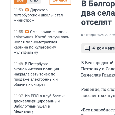
Все
СПБ
24 часа
В Белго
11:59
Директор
два села
петербургской школы стал
отселят
министром
11:55
Смешарики — новая
8 октября 2024, 20:27
«Матрица». Какой получилась
новая полнометражная
картина по культовому
4
коммент
мультфильму
В Белгородской 
11:48
В Петербурге
Петровку и Соло
экономическая полиция
накрыла сеть точек по
Вячеслав Гладк
продаже электронных и
обычных сигарет
Решение, по сл
населенных пун
11:37
Из РПЛ в клуб Басты:
дисквалифицированный
Заболотный ушел в
«Все подробност
Медиалигу