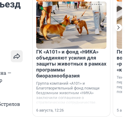
въезд
ГК «А101» и фонд «НИКА»
Петер
объединяют усилия для
возвр
защиты животных в рамках
«раскл
программы
«книж
она —
биоразнообразия
Технолог
р
перестае
Группа компаний «А101» и
переходи
Благотворительный фонд помощи
повседне
бездомным животным «НИКА»
заключили соглашение о
стратегическом сотрудничестве.
бстрелов
6 августа, 12:26
5 августа,