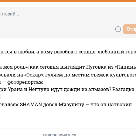
Отп
ются в любви, а кому разобьют сердце: любовный гор
а моя роль»: как сегодня выглядит Пуговка из «Папин
овали на «Оскар»: гуляем по местам съемок культово
я — фоторепортаж
ри Урана и Нептуна идут дожди из алмазов? Разгадка
х
евался»: SHAMAN довел Мизулину — что он натворил
ПРИСОЕДИНИТЬСЯ