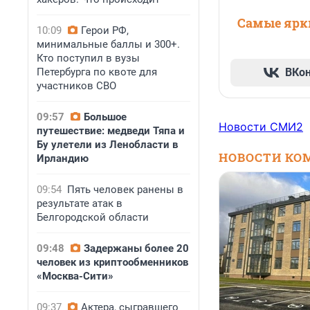
Самые ярки
10:09
Герои РФ,
минимальные баллы и 300+.
Кто поступил в вузы
Петербурга по квоте для
ВКо
участников СВО
09:57
Большое
Новости СМИ2
путешествие: медведи Тяпа и
Бу улетели из Ленобласти в
НОВОСТИ КО
Ирландию
09:54
Пять человек ранены в
результате атак в
Белгородской области
09:48
Задержаны более 20
человек из криптообменников
«Москва-Сити»
09:37
Актера, сыгравшего