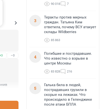
90 018
7
Теракты против мирных
3
граждан. Татьяна Ким
ответила, почему ВСУ атакует
склады Wildberries
85 863
Погибшие и пострадавшие.
+3
–0
4
Что известно о взрыве в
центре Москвы
83 828
216
онив
Галька била в людей,
5
пострадавших грузили в
+0
–7
скорые на лежаках. Что
происходило в Геленджике
после атаки БПЛА