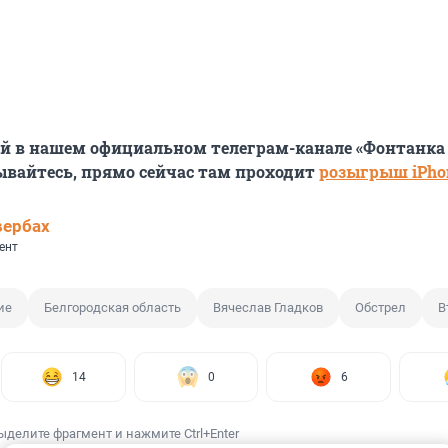
й в нашем официальном телеграм-канале «Фонтанка
сывайтесь, прямо сейчас там проходит
розыгрыш iPhon
вербах
ент
ие
Белгородская область
Вячеслав Гладков
Обстрел
В
14
0
6
ыделите фрагмент и нажмите Ctrl+Enter