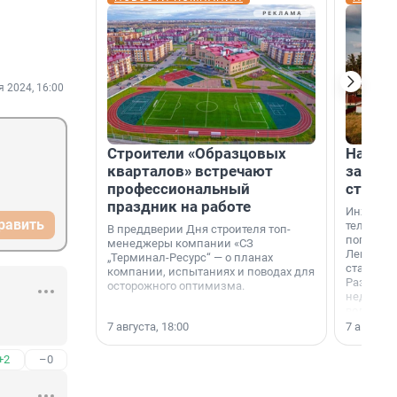
я 2024, 16:00
Строители «Образцовых
На вод
кварталов» встречают
зарабо
профессиональный
станци
праздник на работе
Инженер
равить
телеком-
В преддверии Дня строителя топ-
популярн
менеджеры компании «СЗ
Ленингра
„Терминал-Ресурс“ — о планах
станции 
компании, испытаниях и поводах для
Раздолин
осторожного оптимизма.
недалеко
водопада
7 августа, 18:00
7 августа,
+2
–0