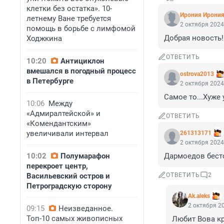
клетки без остатка». 10-
Ирония Ирони
летнему Ване требуется
2 октября 2024
помощь в борьбе с лимфомой
Добрая новость!
Ходжкина
ОТВЕТИТЬ
10:20
Антициклон
вмешался в погодный процесс
ostrova2013
в Петербурге
2 октября 2024
Самое то...Хуже
10:06
Между
«Адмиралтейской» и
ОТВЕТИТЬ
«Комендантским»
увеличивали интервал
261313171
2 октября 2024
10:02
Полумарафон
Дармоедов бест
перекроет центр,
Васильевский остров и
ОТВЕТИТЬ
2
Петроградскую сторону
Ak.aleks
2 октября 20
09:15
Неизведанное.
Топ-10 самых живописных
Любит Вова кр