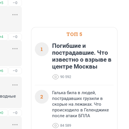
+5
–0
ТОП 5
+4
–0
Погибшие и
1
пострадавшие. Что
известно о взрыве в
центре Москвы
+6
–0
90 592
Галька била в людей,
2
оводные 
пострадавших грузили в
скорые на лежаках. Что
происходило в Геленджике
+0
–0
после атаки БПЛА
84 589