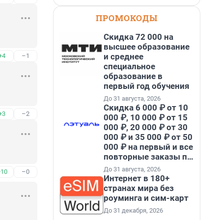
ПРОМОКОДЫ
Скидка 72 000 на
высшее образование
и среднее
+4
–1
специальное
образование в
первый год обучения
До 31 августа, 2026
Скидка 6 000 ₽ от 10
+3
–2
000 ₽, 10 000 ₽ от 15
000 ₽, 20 000 ₽ от 30
000 ₽ и 35 000 ₽ от 50
000 ₽ на первый и все
повторные заказы по
промокоду НАБЕРИ
До 31 августа, 2026
+10
–0
Интернет в 180+
странах мира без
роуминга и сим-карт
До 31 декабря, 2026