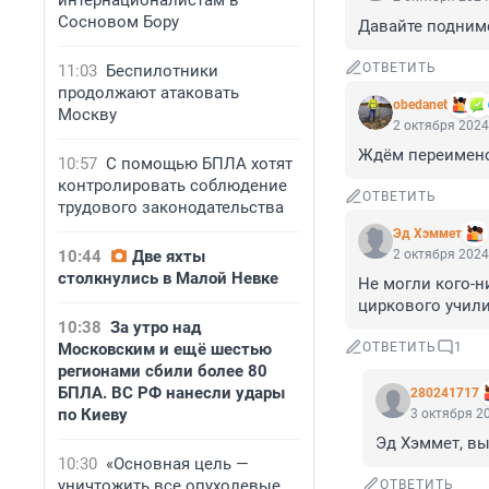
интернационалистам в
Сосновом Бору
Давайте подниме
ОТВЕТИТЬ
11:03
Беспилотники
продолжают атаковать
obedanet
Москву
2 октября 2024
Ждём переимено
10:57
С помощью БПЛА хотят
контролировать соблюдение
ОТВЕТИТЬ
трудового законодательства
Эд Хэммет
10:44
Две яхты
2 октября 2024
столкнулись в Малой Невке
Не могли кого-н
циркового учил
10:38
За утро над
Московским и ещё шестью
ОТВЕТИТЬ
1
регионами сбили более 80
БПЛА. ВС РФ нанесли удары
280241717
по Киеву
3 октября 20
Эд Хэммет, вы
10:30
«Основная цель —
уничтожить все опухолевые
ОТВЕТИТЬ