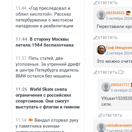
ОТВЕТИТЬ
11:44
«Год преследовал и
282304523
облил кислотой». Рассказ
2 октября 2024
петербурженки о жестоком
нападении и реабилитации
Переставили кр
ОТВЕТИТЬ
11:44
В сторону Москвы
летели 1984 беспилотника
Граф Миндюки
2 октября 2024
11:37
Пять статей, две
Это можно счит
уголовные. За утренний дрифт
в центре Петербурга водитель
ОТВЕТИТЬ
1
BMW остался без машины
280241717
11:26
World Skate сняла
3 октября 20
ограничения с российских
VKuser1533535
спортсменов. Они смогут
сети.
выступать с флагом и гимном
ОТВЕТИТЬ
11:14
Вандал оторвал руку
у памятника воинам-
michailowvladim
2 октября 2024