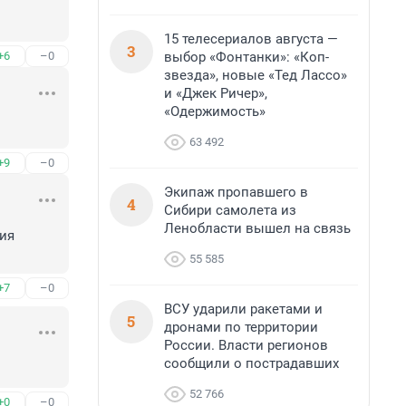
15 телесериалов августа —
3
выбор «Фонтанки»: «Коп-
+6
–0
звезда», новые «Тед Лассо»
и «Джек Ричер»,
«Одержимость»
63 492
+9
–0
Экипаж пропавшего в
4
Сибири самолета из
Ленобласти вышел на связь
ия 
55 585
+7
–0
ВСУ ударили ракетами и
5
дронами по территории
России. Власти регионов
сообщили о пострадавших
52 766
+0
–0