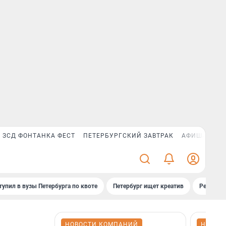
ЗСД ФОНТАНКА ФЕСТ
ПЕТЕРБУРГСКИЙ ЗАВТРАК
АФИША PLUS
тупил в вузы Петербурга по квоте
Петербург ищет креатив
Рейтинги
НОВОСТИ КОМПАНИЙ
НОВОС