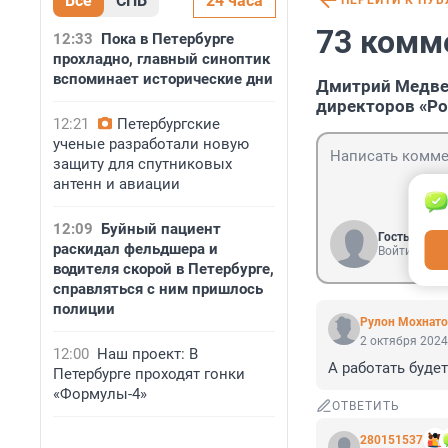
Все
СПБ
24 часа
ПЕРЕЙТИ К ПУ
73 комм
12:33
Пока в Петербурге
прохладно, главный синоптик
вспоминает исторические дни
Дмитрий Медве
директоров «Р
12:21
Петербургские
ученые разработали новую
защиту для спутниковых
антенн и авиации
12:09
Буйный пациент
Гость
раскидал фельдшера и
Войти
водителя скорой в Петербурге,
справляться с ним пришлось
полиции
Рулон Мохнато
2 октября 2024
12:00
Наш проект: В
А работать буде
Петербурге проходят гонки
«Формулы-4»
ОТВЕТИТЬ
280151537