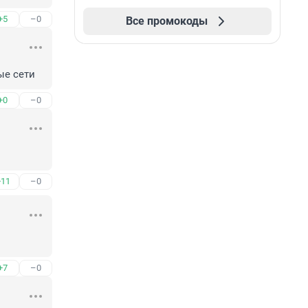
+5
–0
Все промокоды
ые сети
+0
–0
+11
–0
+7
–0