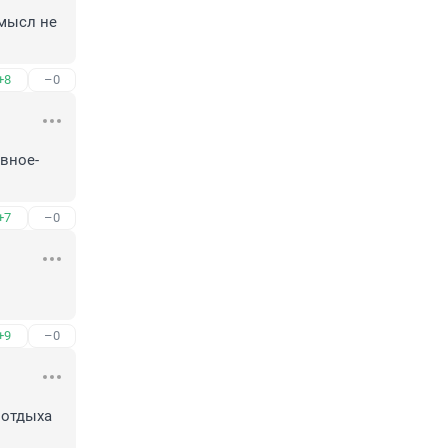
мысл не 
+8
–0
авное-
+7
–0
+9
–0
отдыха 