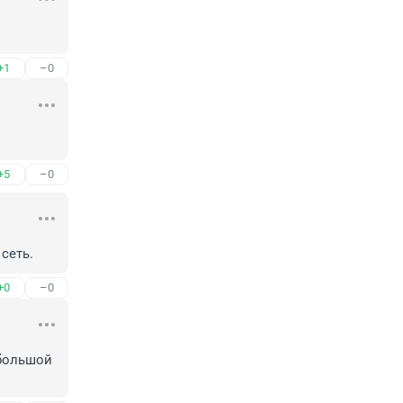
+1
–0
+5
–0
сеть.
+0
–0
большой 