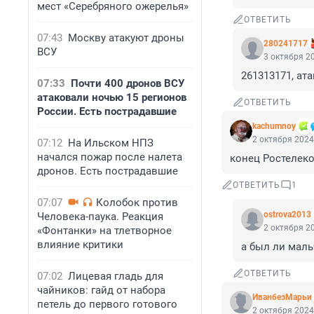
мест «Серебряного ожерелья»
ОТВЕТИТЬ
07:43
Москву атакуют дроны
280241717
ВСУ
3 октября 20
261313171, ат
07:33
Почти 400 дронов ВСУ
атаковали ночью 15 регионов
ОТВЕТИТЬ
России. Есть пострадавшие
kachumnoy
2 октября 2024
07:12
На Ильском НПЗ
начался пожар после налета
конец Ростелеко
дронов. Есть пострадавшие
ОТВЕТИТЬ
1
07:07
Колобок против
ostrova2013
Человека-паука. Реакция
2 октября 20
«Фонтанки» на тлетворное
влияние критики
а был ли маль
ОТВЕТИТЬ
07:02
Лицевая гладь для
чайников: гайд от набора
ИванбезМарьи
петель до первого готового
2 октября 2024