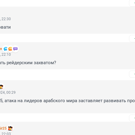
, 22:30
овати
н
, 22:10
ать рейдерским захватом?
24, 00:29
5, атака на лидеров арабского мира заставляет развивать пр
ir25
, 22:03