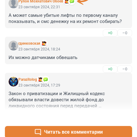
Рулон Мохнатович Обоев
23 сентября 2024, 22:31
А может самые убитые лифты по первому каналу 
показывать, и смс денежку на их ремонт собирать?
+0
–0
гденковская
23 сентября 2024, 18:24
Их можно датчиками обвешать
+0
–0
Parazitolog
23 сентября 2024, 17:29
Закон о приватизации и Жилищный кодекс 
обязывали власти довести жилой фонд до 
ликвидного состояния перед передачей 
собственникам. Кидок случился. Самое время - 
+1
–0
исполнить эти обязательства хотя бы по лифтам
Читать все комментарии