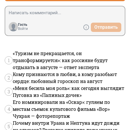
Гость
Отправить
Войти
«Туризм не прекращается, он
1
трансформируется»: как россияне будут
отдыхать в августе — ответ эксперта
Кому признаются в любви, а кому разобьют
2
сердце: любовный гороскоп на август
«Меня бесила моя роль»: как сегодня выглядит
3
Пуговка из «Папиных дочек»
Его номинировали на «Оскар»: гуляем по
4
местам съемок культового фильма «Вор»
Чухрая — фоторепортаж
Почему внутри Урана и Нептуна идут дожди
5
из алмазов? Разгадка удивила даже ученых