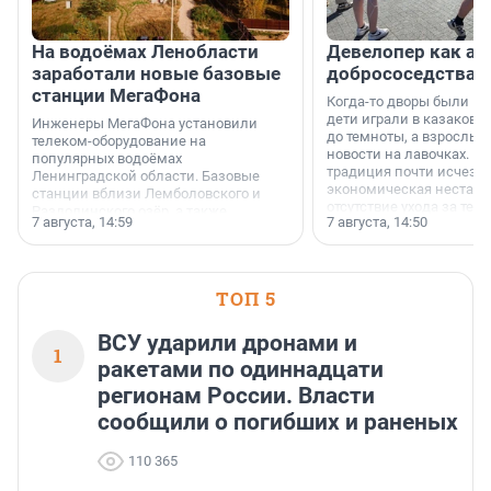
На водоёмах Ленобласти
Девелопер как ар
заработали новые базовые
добрососедства
станции МегаФона
Когда-то дворы были ме
дети играли в казаков-
Инженеры МегаФона установили
до темноты, а взрослые
телеком-оборудование на
новости на лавочках. В 1
популярных водоёмах
традиция почти исчезл
Ленинградской области. Базовые
экономическая нестаби
станции вблизи Лемболовского и
отсутствие ухода за те
Раздолинского озёр, а также
7 августа, 14:59
7 августа, 14:50
сделали своё дело.
недалеко от Большого Тосненского
водопада.
ТОП 5
ВСУ ударили дронами и
1
ракетами по одиннадцати
регионам России. Власти
сообщили о погибших и раненых
110 365