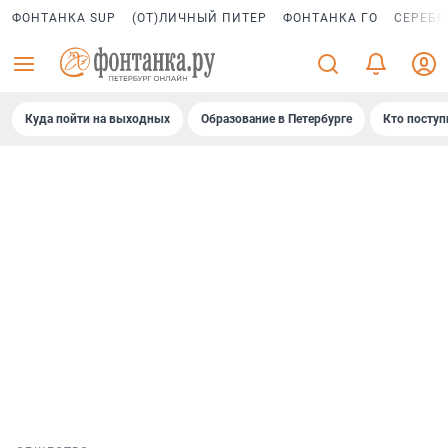
ФОНТАНКА SUP
(ОТ)ЛИЧНЫЙ ПИТЕР
ФОНТАНКА ГО
СЕРЕБР
Куда пойти на выходных
Образование в Петербурге
Кто поступ