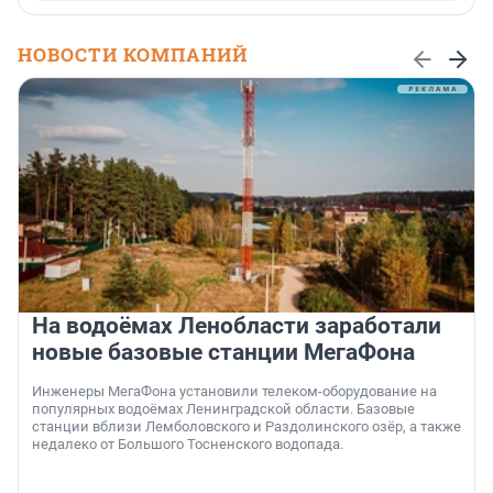
НОВОСТИ КОМПАНИЙ
На водоёмах Ленобласти заработали
новые базовые станции МегаФона
Инженеры МегаФона установили телеком-оборудование на
популярных водоёмах Ленинградской области. Базовые
станции вблизи Лемболовского и Раздолинского озёр, а также
недалеко от Большого Тосненского водопада.