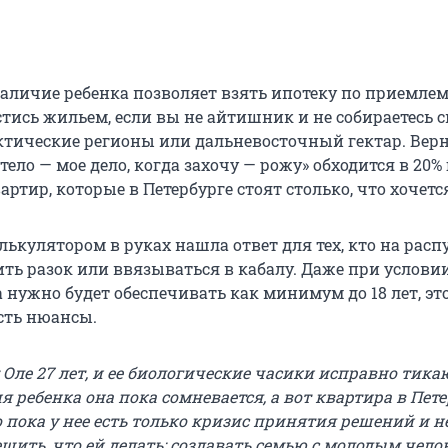
наличие ребенка позволяет взять ипотеку по приемле
стись жильем, если вы не айтишник и не собираетесь 
ктические регионы или дальневосточный гектар. Вер
ело — мое дело, когда захочу — рожу» обходится в 20%
артир, которые в Петербурге стоят столько, что хочетс
лькулятором в руках нашла ответ для тех, кто на распу
ть разок или ввязываться в кабалу. Даже при условии
 нужно будет обеспечивать как минимум до 18 лет, эт
есть нюансы.
 Оле 27 лет, и ее биологические часики исправно тика
 ребенка она пока сомневается, а вот квартира в Пете
 пока у нее есть только кризис принятия решений и н
шить, что ей делать: создавать семью с молодым чело