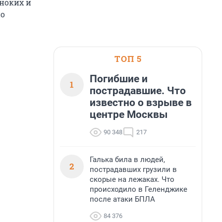
ноких и
но
ТОП 5
Погибшие и
1
пострадавшие. Что
известно о взрыве в
центре Москвы
90 348
217
Галька била в людей,
2
пострадавших грузили в
скорые на лежаках. Что
происходило в Геленджике
после атаки БПЛА
84 376