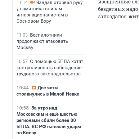
изощренные сло
11:14
Вандал оторвал руку
бездетных надо
у памятника воинам-
интернационалистам в
запоздалое: жит
Сосновом Бору
11:03
Беспилотники
продолжают атаковать
Москву
10:57
С помощью БПЛА хотят
контролировать соблюдение
трудового законодательства
10:44
Две яхты
столкнулись в Малой Невке
10:38
За утро над
Московским и ещё шестью
регионами сбили более 80
БПЛА. ВС РФ нанесли удары
по Киеву