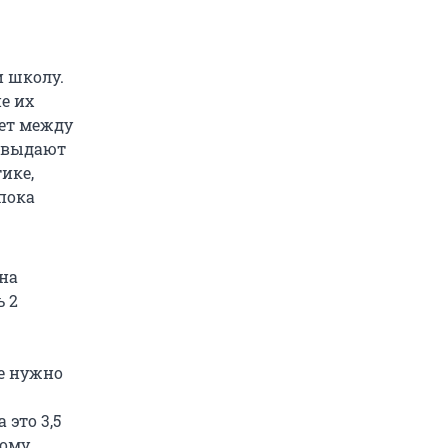
и школу.
е их
ает между
с выдают
ике,
 пока
 на
ь 2
е нужно
 это 3,5
ному