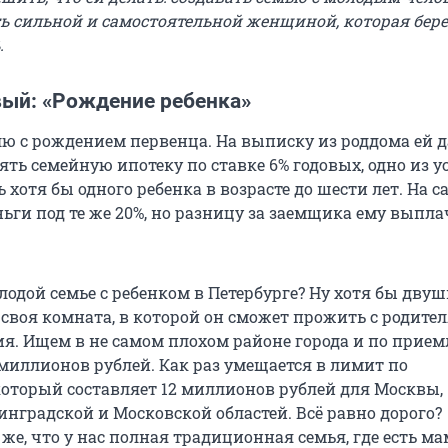
ь сильной и самостоятельной женщиной, которая бере
.
вый: «Рождение ребенка»
ю с рождением первенца. На выписку из роддома ей 
ть семейную ипотеку по ставке 6% годовых, одно из 
 хотя бы одного ребенка в возрасте до шести лет. На с
ньги под те же 20%, но разницу за заемщика ему выпл
одой семье с ребенком в Петербурге? Ну хотя бы двуш
своя комната, в которой он сможет прожить с родите
я. Ищем в не самом плохом районе города и по прие
 миллионов рублей. Как раз умещается в лимит по
который составляет 12 миллионов рублей для Москвы,
инградской и Московской областей. Всё равно дорого?
же, что у нас полная традиционная семья, где есть ма