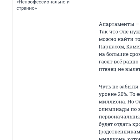
«Непрофессионально и
странно»
Апартаменты — 
Так что Оле ну
можно найти то
Парнасом, Каме
на большие срок
гасят всё равно
птенец не вылет
Чуть не забыли
уровне 20%. То 
миллиона. Но О
олимпиады по э
первоначальный
будет отдать кр
(родственникам)
миллиона, кото