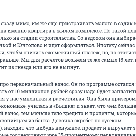
сразу мимо, им же еще пристраивать малого в садик 
жна именно квартира в жилом комплексе. По такой цен
лько на стадии строительства. Со вздохом она выбир
нкой и Юнтолово и идет оформляться. Ипотеку сейча
и, чтобы снизить ежемесячный платеж, но, по статист
 раньше. Мы для расчетов возьмем те же самые 18 лет,
ит из гнезда или его не выпнут.
 про первоначальный взнос. Он по программе остался
есть от 10 миллионов рублей сразу надо будет заплатит
ля у нас умненькая и расчетливая. Она была призером
кономике, училась в «Вышке» и знает, что чем больше
 взнос, тем меньше тело кредита и проценты, которы
овопийцам из банка. Девочка скребет по сусекам
, находит что-нибудь ненужное, продает и выручает за
рые соответствуют уже 35-процентному первоначаль