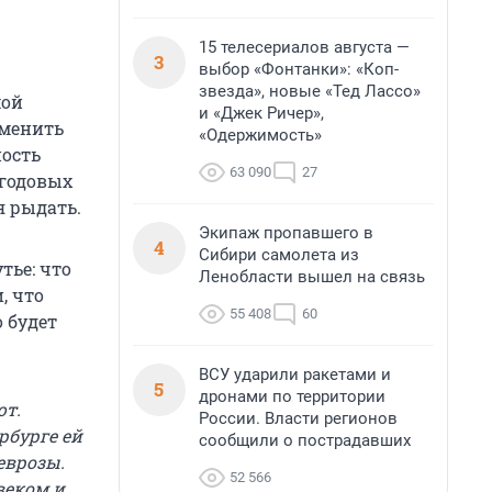
15 телесериалов августа —
3
выбор «Фонтанки»: «Коп-
звезда», новые «Тед Лассо»
мой
и «Джек Ричер»,
сменить
«Одержимость»
ность
63 090
27
 годовых
я рыдать.
Экипаж пропавшего в
4
Сибири самолета из
тье: что
Ленобласти вышел на связь
, что
55 408
60
о будет
ВСУ ударили ракетами и
5
дронами по территории
ют.
России. Власти регионов
рбурге ей
сообщили о пострадавших
еврозы.
52 566
веком и