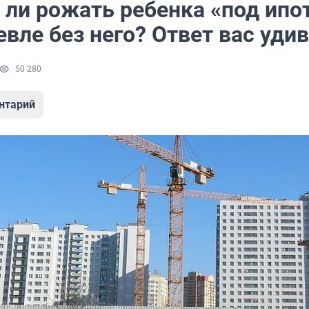
 ли рожать ребенка «под ипо
вле без него? Ответ вас уди
50 280
нтарий