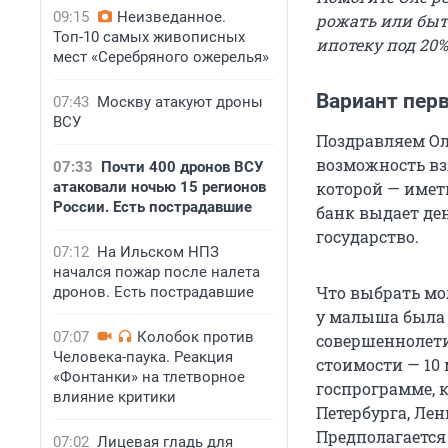
09:15
Неизведанное.
рожать или быт
Топ-10 самых живописных
ипотеку под 20%
мест «Серебряного ожерелья»
Вариант пер
07:43
Москву атакуют дроны
ВСУ
Поздравляем Ол
возможность взя
07:33
Почти 400 дронов ВСУ
атаковали ночью 15 регионов
которой — иметь
России. Есть пострадавшие
банк выдает де
государство.
07:12
На Ильском НПЗ
начался пожар после налета
Что выбрать мол
дронов. Есть пострадавшие
у малыша была 
07:07
Колобок против
совершеннолети
Человека-паука. Реакция
стоимости — 10
«Фонтанки» на тлетворное
госпрограмме, 
влияние критики
Петербурга, Лен
Предполагается 
07:02
Лицевая гладь для