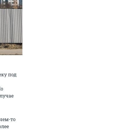
еку под
Но
случае
чем-то
олее