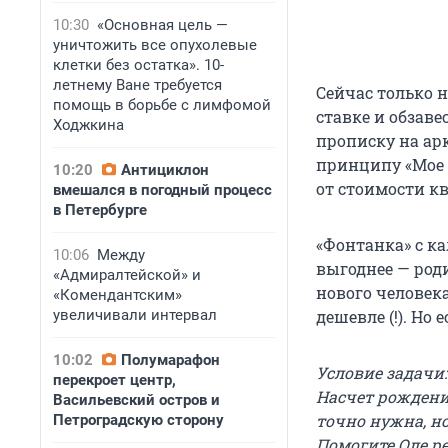
10:30
«Основная цель —
уничтожить все опухолевые
клетки без остатка». 10-
летнему Ване требуется
Сейчас только 
помощь в борьбе с лимфомой
ставке и обзаве
Ходжкина
прописку на ар
принципу «Мое т
10:20
Антициклон
от стоимости кв
вмешался в погодный процесс
в Петербурге
«Фонтанка» с ка
10:06
Между
выгоднее — роди
«Адмиралтейской» и
нового человека
«Комендантским»
увеличивали интервал
дешевле (!). Но 
10:02
Полумарафон
Условие задачи:
перекроет центр,
Насчет рождения
Васильевский остров и
точно нужна, но
Петроградскую сторону
Помогите Оле ре