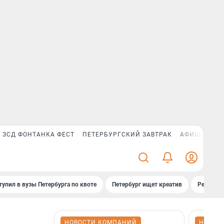
ЗСД ФОНТАНКА ФЕСТ
ПЕТЕРБУРГСКИЙ ЗАВТРАК
АФИША PLUS
тупил в вузы Петербурга по квоте
Петербург ищет креатив
Рейтинги
НОВОСТИ КОМПАНИЙ
НОВОС