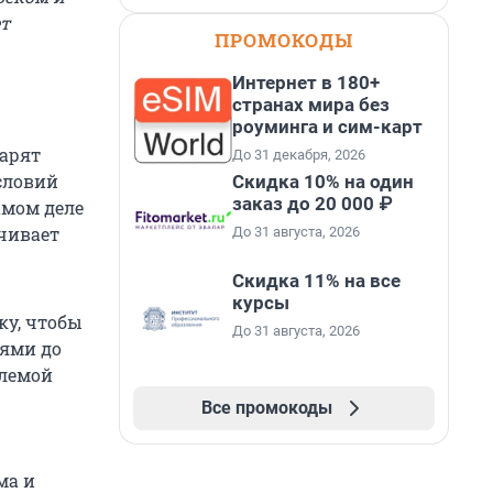
т
ПРОМОКОДЫ
Интернет в 180+
странах мира без
роуминга и сим-карт
дарят
До 31 декабря, 2026
условий
Скидка 10% на один
заказ до 20 000 ₽
амом деле
ачивает
До 31 августа, 2026
Скидка 11% на все
курсы
ку, чтобы
До 31 августа, 2026
лями до
млемой
Все промокоды
ма и