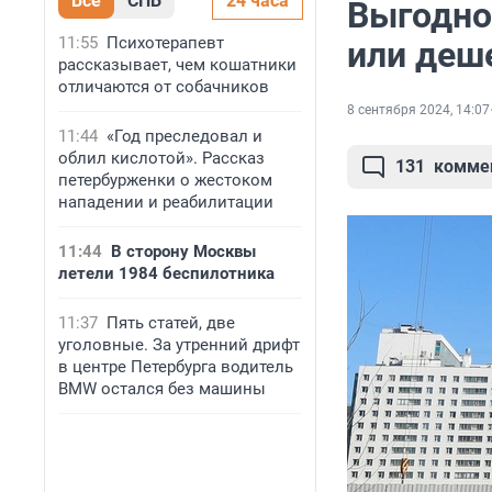
Все
СПБ
24 часа
Выгодно
11:55
Психотерапевт
или деше
рассказывает, чем кошатники
отличаются от собачников
8 сентября 2024, 14:07
11:44
«Год преследовал и
облил кислотой». Рассказ
131
комме
петербурженки о жестоком
нападении и реабилитации
11:44
В сторону Москвы
летели 1984 беспилотника
11:37
Пять статей, две
уголовные. За утренний дрифт
в центре Петербурга водитель
BMW остался без машины