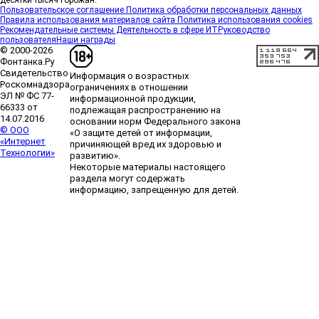
десятки тысяч горожан.
«Лучший проект КРТ» Ленобласти — микрорайон
Пользовательское соглашение
Политика обработки персональных данных
Правила использования материалов сайта
Политика использования cookies
«Город Звёзд»
Победителем профессионального
Рекомендательные системы
Деятельность в сфере ИТ
Руководство
конкурса «Лучшая строительная организация 2025
пользователя
Наши награды
года» в номинации «За лучший проект
© 2000-2026
комплексного развития территорий» стал жилой
Фонтанка.Ру
микрорайон «Город Звёзд».
Свидетельство
Информация о возрастных
Роскомнадзора
6 августа, 16:07
ограничениях в отношении
ЭЛ № ФС 77-
информационной продукции,
66333 от
подлежащая распространению на
14.07.2016
основании норм Федерального закона
ГК «А101» и фонд «НИКА» объединяют усилия для
© ООО
«О защите детей от информации,
защиты животных в рамках программы
«Интернет
причиняющей вред их здоровью и
биоразнообразия
Группа компаний «А101» и
Технологии»
развитию».
Благотворительный фонд помощи бездомным
Некоторые материалы настоящего
животным «НИКА» заключили соглашение о
раздела могут содержать
стратегическом сотрудничестве.
информацию, запрещенную для детей.
6 августа, 12:26
ГК «КВС» получила разрешение на ввод в
эксплуатацию корпуса № 2 комплекса «ПАТИО.
Уютный квартал»
Группа компаний «КВС» получила
разрешение на ввод в эксплуатацию корпуса № 2
жилого проекта «ПАТИО. Уютный квартал»,
расположенного во Всеволожском районе
Ленинградской области.