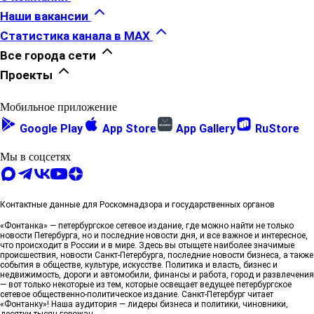
Наши вакансии
ГК «Едино» поздравляет коллег и партнёров с
Статистика канала в MAX
Днём строителя!
Все города сети
7 августа, 13:41
Проекты
Скидка до 880 000 рублей на готовое
Мобильное приложение
жильё*
Теперь квартиру в сданном ЖК
«Образцовый квартал 14» можно купить со
Google Play
App Store
App Gallery
RuStore
специальной скидкой.
6 августа, 18:00
Мы в соцсетях
Группа Аквилон — «Самый
клиентоориентированный застройщик
Контактные данные для Роскомнадзора и государственных органов
Ленинградской области» 2026
Группа Аквилон
стала одним из победителей конкурса «Лучшая
«Фонтанка» — петербургское сетевое издание, где можно найти не только
строительная организация Ленинградской области
новости Петербурга, но и последние новости дня, и все важное и интересное,
что происходит в России и в мире. Здесь вы отыщете наиболее значимые
2026» в номинации «Самый
происшествия, новости Санкт-Петербурга, последние новости бизнеса, а также
клиентоориентированный застройщик
события в обществе, культуре, искусстве. Политика и власть, бизнес и
Ленинградской области».
недвижимость, дороги и автомобили, финансы и работа, город и развлечения
6 августа, 16:50
— вот только некоторые из тем, которые освещает ведущее петербургское
сетевое общественно-политическое издание. Санкт-Петербург читает
«Фонтанку»! Наша аудитория — лидеры бизнеса и политики, чиновники,