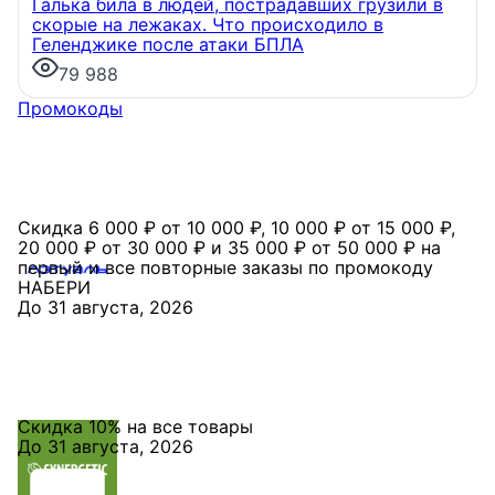
водоёмах Ленинградской области. Базовые
Галька била в людей, пострадавших грузили в
станции вблизи Лемболовского и Раздолинского
скорые на лежаках. Что происходило в
озёр, а также недалеко от Большого Тосненского
Геленджике после атаки БПЛА
водопада.
79 988
7 августа, 14:59
Промокоды
Скидка 6 000 ₽ от 10 000 ₽, 10 000 ₽ от 15 000 ₽,
20 000 ₽ от 30 000 ₽ и 35 000 ₽ от 50 000 ₽ на
первый и все повторные заказы по промокоду
НАБЕРИ
До 31 августа, 2026
Скидка 10% на все товары
До 31 августа, 2026