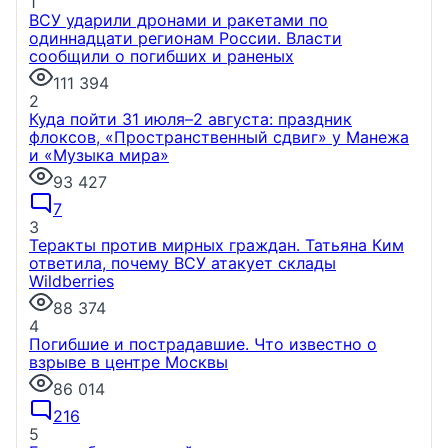
1
ГЭС, марки, искусство и ВВП: в ГК «ПСК»
ВСУ ударили дронами и ракетами по
рассказали об истории Дня строителя
2026-й —
одиннадцати регионам России. Власти
юбилейный год профессионального праздника
сообщили о погибших и раненых
строителей. 9 августа 2026 года День строителя
111 394
будет отмечаться в 70-й раз. В ГК «ПСК»
2
напомнили о том, как появился праздник и как
Куда пойти 31 июля–2 августа: праздник
поменялась роль строительства.
флоксов, «Пространственный сдвиг» у Манежа
7 августа, 16:20
и «Музыка мира»
93 427
7
3
Теракты против мирных граждан. Татьяна Ким
ответила, почему ВСУ атакует склады
Wildberries
88 374
НОВОСТИ КОМПАНИЙ
4
Погибшие и пострадавшие. Что известно о
взрыве в центре Москвы
86 014
На водоёмах Ленобласти заработали новые
базовые станции МегаФона
Инженеры МегаФона
216
установили телеком-оборудование на популярных
5