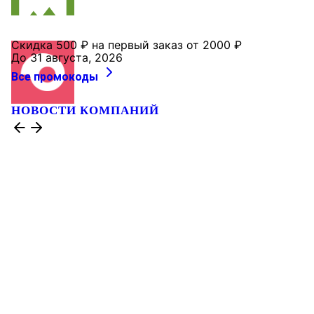
Скидка 500 ₽ на первый заказ от 2000 ₽
До 31 августа, 2026
Все промокоды
НОВОСТИ КОМПАНИЙ
Строители «Образцовых кварталов» встречают
профессиональный праздник на работе
В
преддверии Дня строителя топ-менеджеры
компании «СЗ „Терминал-Ресурс“ — о планах
компании, испытаниях и поводах для осторожного
оптимизма.
7 августа, 18:00
ГЭС, марки, искусство и ВВП: в ГК «ПСК»
рассказали об истории Дня строителя
2026-й —
юбилейный год профессионального праздника