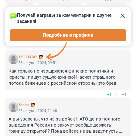
Получай награды за комментарии и другие 
задания!
0
1
4
5
9
Подробнее в профиле
КОММЕНТАРИИ
13
159303742
26 августа 2024, 09:51
Как только не изощряются финские политики и 
юристы. пишут сущую ахинею! Насчет страшного 
потока беженцев с российской стороны это бред 
сивой кобылы! Для Финляндии очень нужен морской 
+1
–1
путь по Сайменскому каналу и они были вынуждены 
согласовать движение судов по участку который 
Zdobsi
принадлежит России, пообещав, что взамен откроют 
25 августа 2024, 21:48
морскую границу для россиян. Но опять "обманули"! 
А вы уверены, что из за войск НАТО до из полного 
Теперь они опять дразнят россиян, что якобы 
выведения Россия не захочет вообще держать 
откроют пропускные пункты. Значит им что-то надо 
границу открытой? Пока войска не выведут-пусть 
от России. Они это получат, но никакие пункты не 