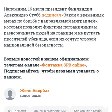
Напомним, 16 июля президент Финляндии
Александер Стубб
подписал
«Закон о временных
мерах по борьбе с направляемой миграцией»,
который позволит финским пограничникам
разворачивать людей на границе и не пускать
просителей убежища, если их сочтут угрозой
национальной безопасности.
Больше новостей в нашем официальном
телеграм-канале
«Фонтанка SPB online»
.
Подписывайтесь, чтобы первыми узнавать о
важном.
Женя Авербах
корреспондент
Финляндия
Закон о выдворении
Александер Стубб
Б