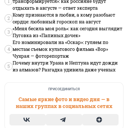
1
трансформируется»: как россияне будут
отдыхать в августе — ответ эксперта
Кому признаются в любви, а кому разобьют
2
сердце: любовный гороскоп на август
«Меня бесила моя роль»: как сегодня выглядит
3
Пуговка из «Папиных дочек»
Его номинировали на «Оскар»: гуляем по
4
местам съемок культового фильма «Вор»
Чухрая — фоторепортаж
Почему внутри Урана и Нептуна идут дожди
5
из алмазов? Разгадка удивила даже ученых
ПРИСОЕДИНИТЬСЯ
Самые яркие фото и видео дня — в
наших группах в социальных сетях