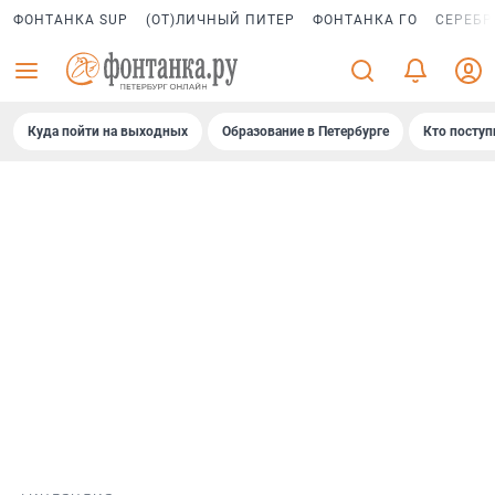
ФОНТАНКА SUP
(ОТ)ЛИЧНЫЙ ПИТЕР
ФОНТАНКА ГО
СЕРЕБР
Куда пойти на выходных
Образование в Петербурге
Кто поступ