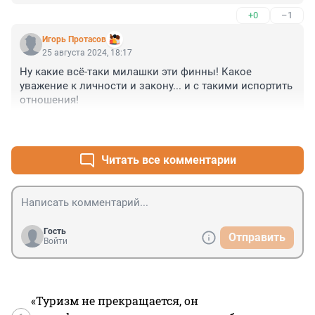
граница так закрыта и остаётся. Вполне резонно. 
откроют. Найдут веские причины.Пора дать по 
+0
–1
Туристам все равно не проехать, а остальные 
мозгам финикам и не идти у них на поводу! Сколько 
как-,нибудь через другие страны проведут А так будет 
можно!!! Они нам в морду плюют, а мы им все 
Игорь Протасов
только поток беженцев с ближнего востока. А нам 
условия для их благополучия.
25 августа 2024, 18:17
оно надо? Нет конечно.
Ну какие всё-таки милашки эти финны! Какое 
уважение к личности и закону... и с такими испортить 
отношения!
+4
–1
Читать все комментарии
Гость
Отправить
Войти
«Туризм не прекращается, он