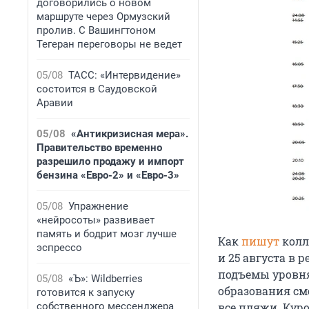
договорились о новом
маршруте через Ормузский
пролив. С Вашингтоном
Тегеран переговоры не ведет
05/08
ТАСС: «Интервидение»
состоится в Саудовской
Аравии
05/08
«Антикризисная мера».
Правительство временно
разрешило продажу и импорт
бензина «Евро-2» и «Евро-3»
05/08
Упражнение
«нейросоты» развивает
память и бодрит мозг лучше
Как
пишут
колл
эспрессо
и 25 августа в 
подъемы уровня
05/08
«Ъ»: Wildberries
образования см
готовится к запуску
собственного мессенджера
все пляжи. Кур