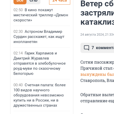
Все
СПБ
24 часа
Ветер с
02:50
В кино покажут
застряли
мистический триллер «Демон
катакли
скорости»
02:30
Астроном Владимир
24 августа 2024, 21:33
Сурдин расскажет, как ищут
инопланетян
7
коммент
02:14
Гарик Харламов и
Дмитрий Журавлев
Сотни пассажиро
отправятся в хлебобулочное
Причиной стал 
роуд-муви по сказочному
Белогорью
вынуждены бы
Ставрополь, Вла
00:40
Счетная палата: более
100 видов научного
Обратные вылет
оборудования невозможно
купить ни в России, ни в
отправление ещ
дружественных странах