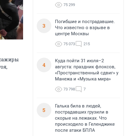
75 299
Погибшие и пострадавшие.
3
Что известно о взрыве в
центре Москвы
75 073
215
ссажиры
Куда пойти 31 июля–2
4
оя,
августа: праздник флоксов,
«Пространственный сдвиг» у
Манежа и «Музыка мира»
73 798
7
Галька била в людей,
5
пострадавших грузили в
скорые на лежаках. Что
происходило в Геленджике
после атаки БПЛА