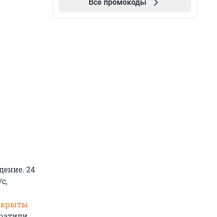
Все промокоды
дение. 24
с,
акрыты
кратили