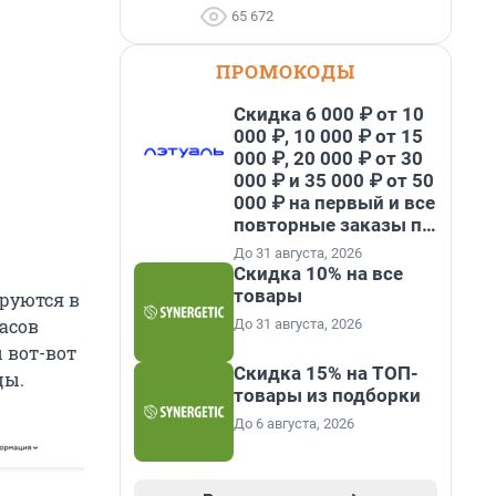
65 672
ПРОМОКОДЫ
Скидка 6 000 ₽ от 10
000 ₽, 10 000 ₽ от 15
000 ₽, 20 000 ₽ от 30
000 ₽ и 35 000 ₽ от 50
000 ₽ на первый и все
повторные заказы по
промокоду НАБЕРИ
До 31 августа, 2026
Скидка 10% на все
товары
руются в
часов
До 31 августа, 2026
 вот-вот
Скидка 15% на ТОП-
цы.
товары из подборки
До 6 августа, 2026