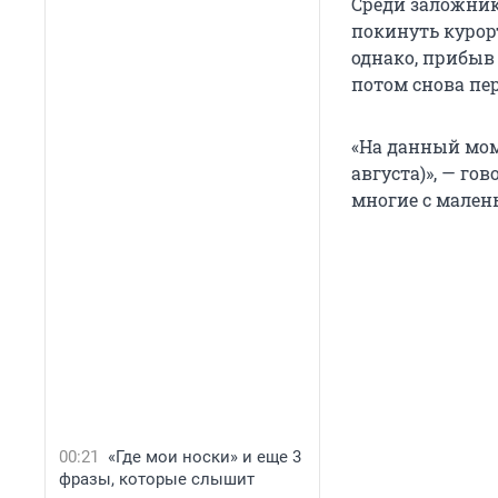
Среди заложник
покинуть курор
однако, прибыв 
потом снова пе
«На данный моме
августа)», — го
многие с мален
00:21
«Где мои носки» и еще 3
фразы, которые слышит