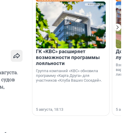
ГК «КВС» расширяет
Дом ил
возможности программы
лучше 
лояльности
Взвешива
варианто
Группа компаний «КВС» обновила
вгуста.
лишнего 
программу «Карта Друга» для
 судов
участников «Клуба Ваших Соседей».
ы,
5 августа, 18:13
5 августа,