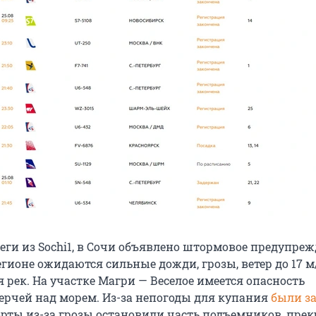
еги из Sochi1, в Сочи объявлено штормовое предупреж
регионе ожидаются сильные дожди, грозы, ветер до 17 м/
 рек. На участке Магри — Веселое имеется опасность
ерчей над морем. Из-за непогоды для купания
были з
орты из-за грозы остановили часть подъемников, пре