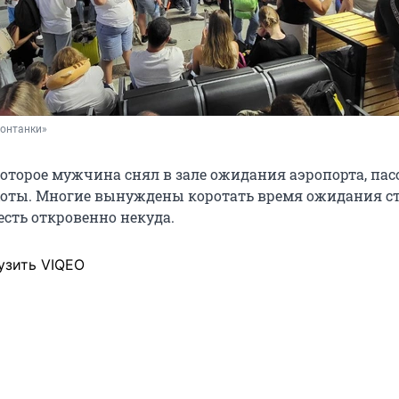
Фонтанки»
 которое мужчина снял в зале ожидания аэропорта, па
хоты. Многие вынуждены коротать время ожидания ст
есть откровенно некуда.
узить VIQEO