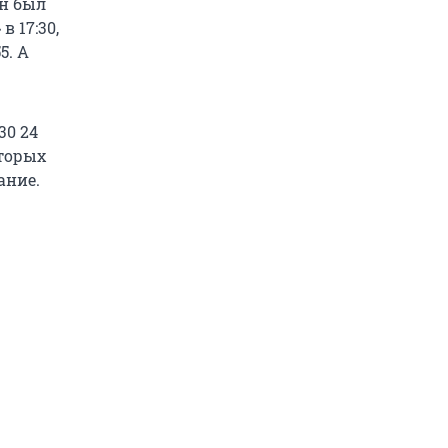
н был
 17:30,
5. А
30 24
оторых
ание.