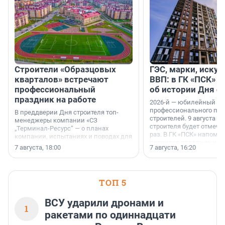
Строители «Образцовых
ГЭС, марки, искус
кварталов» встречают
ВВП: в ГК «ПСК» р
профессиональный
об истории Дня с
праздник на работе
2026-й — юбилейный го
профессионального пр
В преддверии Дня строителя топ-
строителей. 9 августа 2
менеджеры компании «СЗ
строителя будет отмечат
„Терминал-Ресурс“ — о планах
раз. В ГК «ПСК» напомни
компании, испытаниях и поводах для
появился праздник и к
осторожного оптимизма.
7 августа, 18:00
7 августа, 16:20
поменялась роль строит
ТОП 5
ВСУ ударили дронами и
1
ракетами по одиннадцати