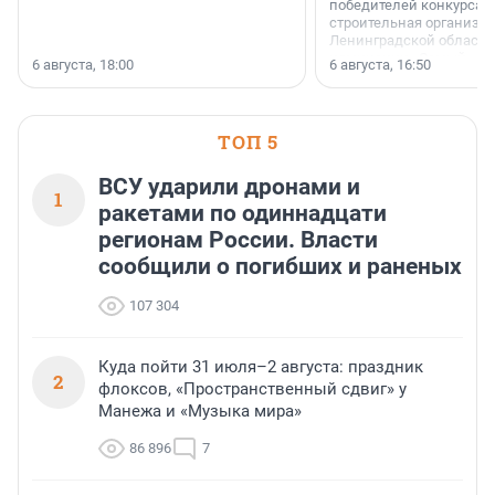
победителей конкурса 
строительная организа
Ленинградской области 
номинации «Самый
6 августа, 18:00
6 августа, 16:50
клиентоориентированн
застройщик Ленинград
области».
ТОП 5
ВСУ ударили дронами и
1
ракетами по одиннадцати
регионам России. Власти
сообщили о погибших и раненых
107 304
Куда пойти 31 июля–2 августа: праздник
2
флоксов, «Пространственный сдвиг» у
Манежа и «Музыка мира»
86 896
7