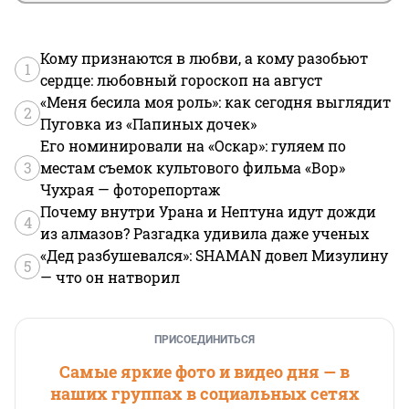
Кому признаются в любви, а кому разобьют
1
сердце: любовный гороскоп на август
«Меня бесила моя роль»: как сегодня выглядит
2
Пуговка из «Папиных дочек»
Его номинировали на «Оскар»: гуляем по
3
местам съемок культового фильма «Вор»
Чухрая — фоторепортаж
Почему внутри Урана и Нептуна идут дожди
4
из алмазов? Разгадка удивила даже ученых
«Дед разбушевался»: SHAMAN довел Мизулину
5
— что он натворил
ПРИСОЕДИНИТЬСЯ
Самые яркие фото и видео дня — в
наших группах в социальных сетях