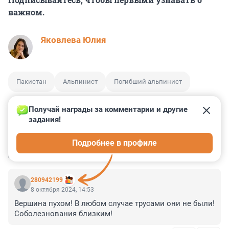
важном.
Яковлева Юлия
Пакистан
Альпинист
Погибший альпинист
Получай награды за комментарии и другие 
задания!
0
0
1
1
4
Подробнее в профиле
КОММЕНТАРИИ
14
280942199
8 октября 2024, 14:53
Вершина пухом! В любом случае трусами они не были! 
Соболезнования близким!