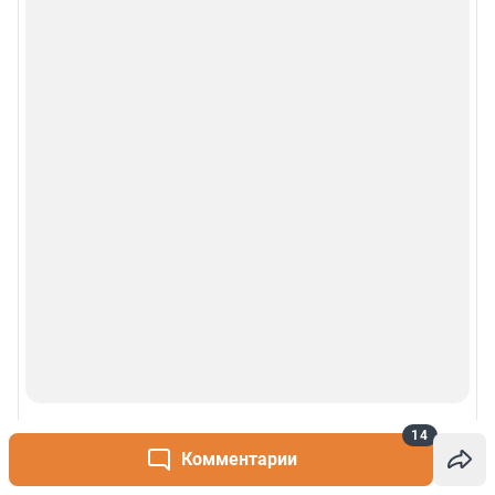
© 2000-2026 Фонтанка.Ру
Свидетельство Роскомнадзора ЭЛ № ФС 77-66333 от 14.07.2016
© ООО «Интернет Технологии»
14
Комментарии