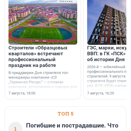
Строители «Образцовых
ГЭС, марки, искус
кварталов» встречают
ВВП: в ГК «ПСК» р
профессиональный
об истории Дня с
праздник на работе
2026-й — юбилейный го
профессионального пр
В преддверии Дня строителя топ-
строителей. 9 августа 2
менеджеры компании «СЗ
строителя будет отмечат
„Терминал-Ресурс“ — о планах
раз. В ГК «ПСК» напомни
компании, испытаниях и поводах для
появился праздник и к
осторожного оптимизма.
7 августа, 18:00
7 августа, 16:20
поменялась роль строит
ТОП 5
Погибшие и пострадавшие. Что
1