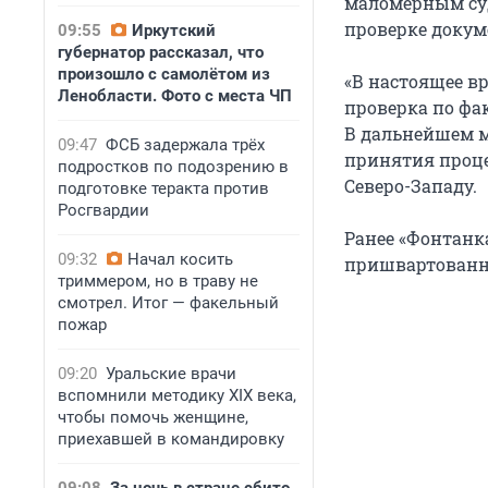
маломерным суд
проверке докуме
09:55
Иркутский
губернатор рассказал, что
произошло с самолётом из
«В настоящее в
Ленобласти. Фото с места ЧП
проверка по фа
В дальнейшем м
09:47
ФСБ задержала трёх
принятия проце
подростков по подозрению в
Северо-Западу.
подготовке теракта против
Росгвардии
Ранее «Фонтанк
09:32
Начал косить
пришвартованно
триммером, но в траву не
смотрел. Итог — факельный
пожар
09:20
Уральские врачи
вспомнили методику XIX века,
чтобы помочь женщине,
приехавшей в командировку