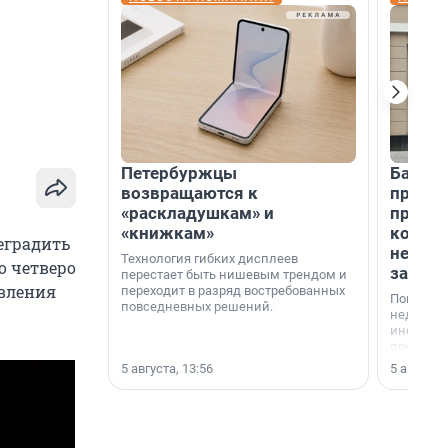
Петербуржцы
Банк К
возвращаются к
програ
«раскладушкам» и
приоб
«книжкам»
комме
еградить
недви
Технология гибких дисплеев
о четверо
застр
перестает быть нишевым трендом и
авления
переходит в разряд востребованных
Покупка 
повседневных решений.
недвижи
инструме
предприн
офис, ск
5 августа, 13:56
5 августа,
или гото
успех сд
выбора о
финанси