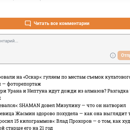
Читать все комментарии
Отп
овали на «Оскар»: гуляем по местам съемок культово
я — фоторепортаж
ри Урана и Нептуна идут дожди из алмазов? Разгадка
х
евался»: SHAMAN довел Мизулину — что он натворил
 певица Жасмин здорово похудела — как она выглядит 
росил 15 килограммов»: Влад Прохоров — о том, как худе
 старше его на 21 год