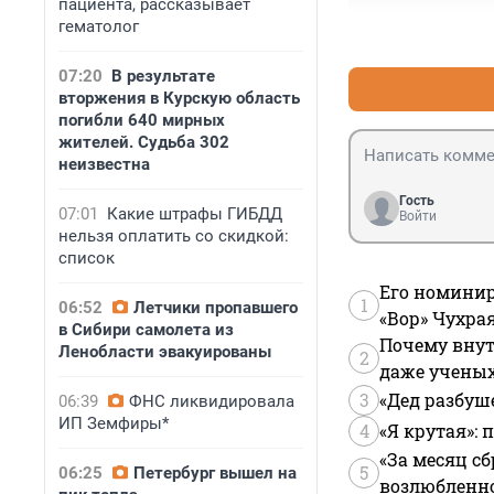
пациента, рассказывает
гематолог
07:20
В результате
вторжения в Курскую область
погибли 640 мирных
жителей. Судьба 302
неизвестна
Гость
07:01
Какие штрафы ГИБДД
Войти
нельзя оплатить со скидкой:
список
Его номинир
1
06:52
Летчики пропавшего
«Вор» Чухра
в Сибири самолета из
Почему внут
Ленобласти эвакуированы
2
даже учены
3
«Дед разбуш
06:39
ФНС ликвидировала
ИП Земфиры*
4
«Я крутая»:
«За месяц сб
5
06:25
Петербург вышел на
возлюбленной