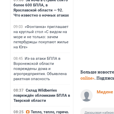
09:08
За ночь в стране сбито
более 600 БПЛА, в
Ярославской области — 92.
Что известно о ночных атаках
09:03
«Фонтанка» приглашает
на круглый стол «С видом на
море и не только: зачем
петербуржцы покупают жилье
на Юге»
08:45
Из-за атаки БПЛА в
Воронежской области
повреждены дома и
Больше новост
агропредприятия. Объявлена
online»
. Подпис
ракетная опасность
08:37
Склад Wildberries
Мидене
повреждён обломками БПЛА в
Тверской области
08:25
Тепло, тепло, горячо.
Дворцовая набере