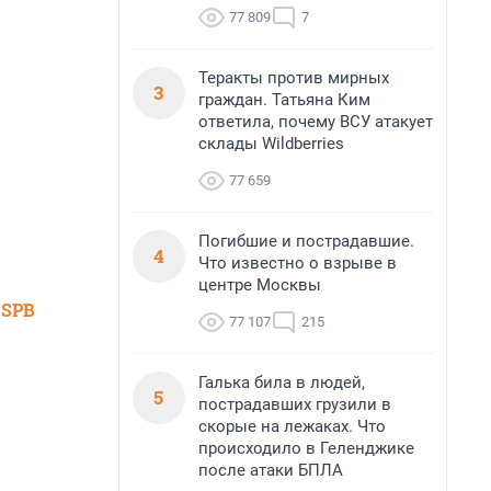
77 809
7
Теракты против мирных
3
граждан. Татьяна Ким
ответила, почему ВСУ атакует
склады Wildberries
77 659
Погибшие и пострадавшие.
4
Что известно о взрыве в
центре Москвы
 SPB
77 107
215
Галька била в людей,
5
пострадавших грузили в
скорые на лежаках. Что
происходило в Геленджике
после атаки БПЛА