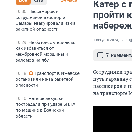
Все
СПБ
24 часа
Катер с
10:36
Пассажиров и
пройти 
сотрудников аэропорта
набереж
Самары эвакуировали из-за
ракетной опасности
1 августа 2024, 17:01
10:29
Не ботоксом единым:
как избавиться от
межбровной морщины и
7
коммент
заломов на лбу
Сотрудники тра
10:18
Транспорт в Ижевске
путь каравану с
остановили из-за ракетной
опасности
пассажиров и п
на транспорте М
10:10
Четыре девушки
пострадали при ударе БПЛА
по машине в Брянской
области