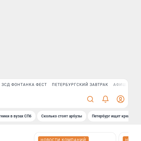
ЗСД ФОНТАНКА ФЕСТ
ПЕТЕРБУРГСКИЙ ЗАВТРАК
АФИША PLUS
ники в вузах СПб
Сколько стоят арбузы
Петербург ищет креатив
НОВОСТИ КОМПАНИЙ
НОВОС