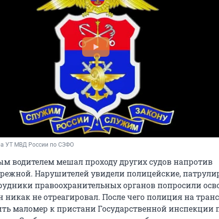
ба УТ МВД России по СЗФО
вым водителем мешал проходу других судов напротив
ережной. Нарушителей увидели полицейские, патрул
рудники правоохранительных органов попросили осв
н никак не отреагировал. После чего полиция на тран
ть маломер к пристани Государственной инспекции 