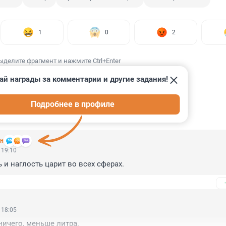
1
0
2
ыделите фрагмент и нажмите Ctrl+Enter
ай награды за комментарии и другие задания!
Подробнее в профиле
ИИ
7
н
 19:10
 и наглость царит во всех сферах.
 18:05
ничего, меньше литра.