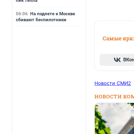
пик тепла
06:06
На подлете к Москве
сбивают беспилотники
Самые ярки
ВКо
Новости СМИ2
НОВОСТИ КО