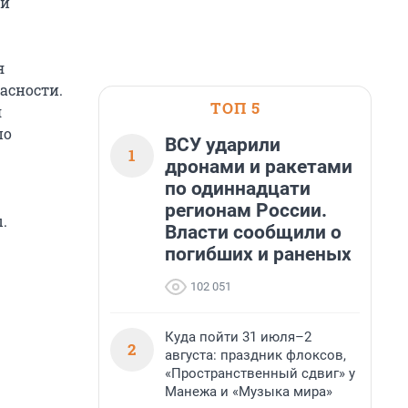
ри
я
асности.
ТОП 5
я
по
ВСУ ударили
1
дронами и ракетами
по одиннадцати
регионам России.
.
Власти сообщили о
погибших и раненых
102 051
Куда пойти 31 июля–2
2
августа: праздник флоксов,
«Пространственный сдвиг» у
Манежа и «Музыка мира»