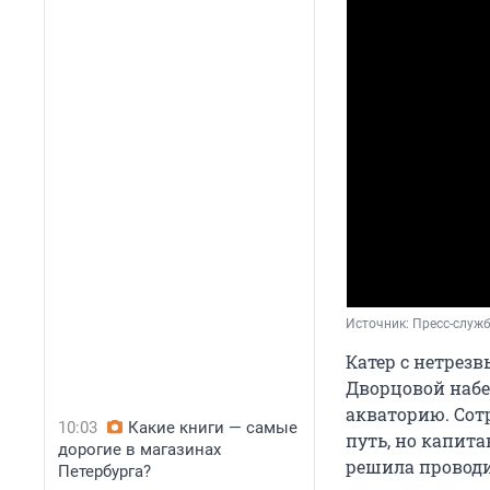
Источник: 
Пресс-служ
Катер с нетрез
Дворцовой наб
акваторию. Сот
10:03
Какие книги — самые
путь, но капита
дорогие в магазинах
решила проводи
Петербурга?