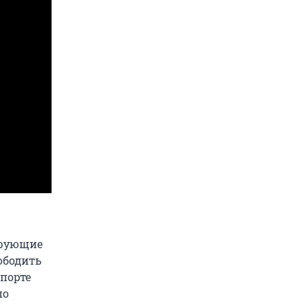
ирующие
ободить
спорте
по