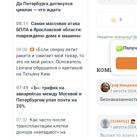
До Петербурга дотянулся
циклон — что ждать
0
08:11
Самая массовая атака
БПЛА в Ярославской области:
повреждены дома и машины
Увидели опечатку? В
Получ
08:00
«Если сверху летит
ракета и сжигает мой товар, то
это не мой риск». Основатель
Levrana обрушился с критикой
КОММЕНТАР
на Татьяну Ким
Граф Миндюки
07:49
«Ъ»: трафик на
1 августа 2024,
авиарейсах между Москвой и
Безнаказанность
Петербургом упал почти на
20%
07:32
Как часто после
253460531
трансплантации клетки
1 августа 2024,
донора «нападают» на
Выпил то всего 