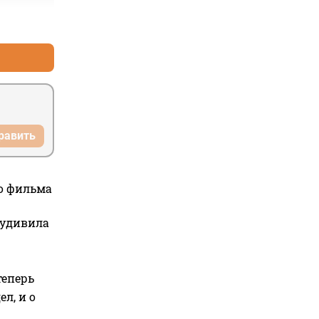
+1
–0
равить
го фильма
 удивила
теперь
л, и о