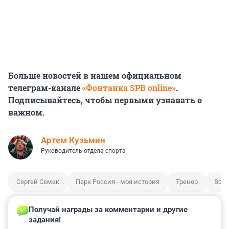
Больше новостей в нашем официальном
телеграм-канале
«Фонтанка SPB online»
.
Подписывайтесь, чтобы первыми узнавать о
важном.
Артем Кузьмин
Руководитель отдела спорта
Сергей Семак
Парк Россия - моя история
Тренер
Встр
Получай награды за комментарии и другие 
задания!
0
1
0
0
0