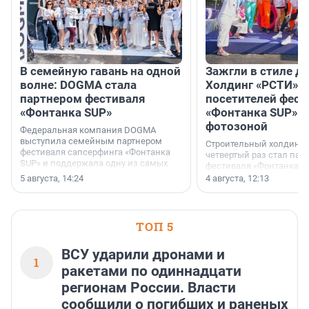
В семейную гавань на одной
Зажгли в стиле ди
волне: DOGMA стала
Холдинг «РСТИ» 
партнером фестиваля
посетителей фест
«Фонтанка SUP»
«Фонтанка SUP» я
фотозоной
Федеральная компания DOGMA
выступила семейным партнером
Строительный холдинг 
фестиваля сапсерфинга «Фонтанка
четвертый раз стал пар
SUP» и поддержала одну из самых
фестиваля «Фонтанка S
ярких и романтичных номинаций —
раз компания стремится
5 августа, 14:24
4 августа, 12:13
«SUP-свадьба».
привезти корпоративну
и подарить настоящий 
посетителям фестиваля
необычной фотозоне.
ТОП 5
ВСУ ударили дронами и
1
ракетами по одиннадцати
регионам России. Власти
сообщили о погибших и раненых