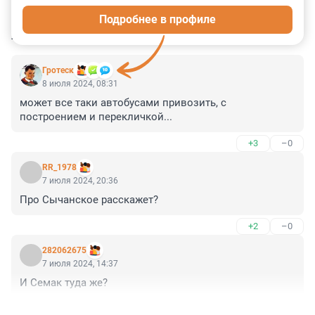
Подробнее в профиле
КОММЕНТАРИИ
4
Гротеск
8 июля 2024, 08:31
может все таки автобусами привозить, с 
построением и перекличкой...
+3
–0
RR_1978
7 июля 2024, 20:36
Про Сычанское расскажет?
+2
–0
282062675
7 июля 2024, 14:37
И Семак туда же?
+1
–1