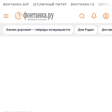
ФОНТАНКА SUP
(ОТ)ЛИЧНЫЙ ПИТЕР
ФОНТАНКА ГО
СЕРЕБР
Бензин дорожает — гибриды возвращаются
Дом Радио
Достав