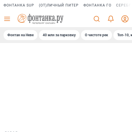
ФОНТАНКА SUP
(ОТ)ЛИЧНЫЙ ПИТЕР
ФОНТАНКА ГО
СЕРЕБР
Фонтан на Неве
40 млн за парковку
О чистоте рек
Топ-10, 