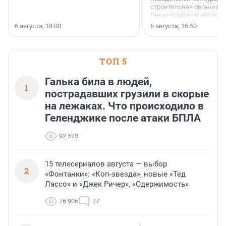
строительная организа
Ленинградской области 
номинации «Самый
6 августа, 18:00
6 августа, 16:50
клиентоориентированн
застройщик Ленинград
области».
ТОП 5
Галька била в людей,
1
пострадавших грузили в скорые
на лежаках. Что происходило в
Геленджике после атаки БПЛА
92 578
15 телесериалов августа — выбор
2
«Фонтанки»: «Коп-звезда», новые «Тед
Лассо» и «Джек Ричер», «Одержимость»
76 906
27