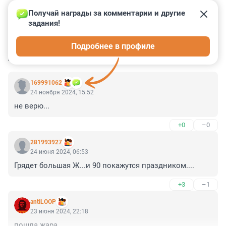
Получай награды за комментарии и другие 
задания!
2
1
1
6
0
Подробнее в профиле
КОММЕНТАРИИ
5
169991062
24 ноября 2024, 15:52
не верю...
+0
–0
281993927
24 июня 2024, 06:53
Грядет большая Ж...и 90 покажутся праздником....
+3
–1
antiLOOP
23 июня 2024, 22:18
пошла жара