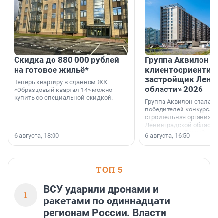
Скидка до 880 000 рублей
Группа Аквилон 
на готовое жильё*
клиентоориентир
застройщик Лени
Теперь квартиру в сданном ЖК
области» 2026
«Образцовый квартал 14» можно
купить со специальной скидкой.
Группа Аквилон стала 
победителей конкурса 
строительная организа
Ленинградской области 
номинации «Самый
6 августа, 18:00
6 августа, 16:50
клиентоориентированн
застройщик Ленинград
области».
ТОП 5
ВСУ ударили дронами и
1
ракетами по одиннадцати
регионам России. Власти