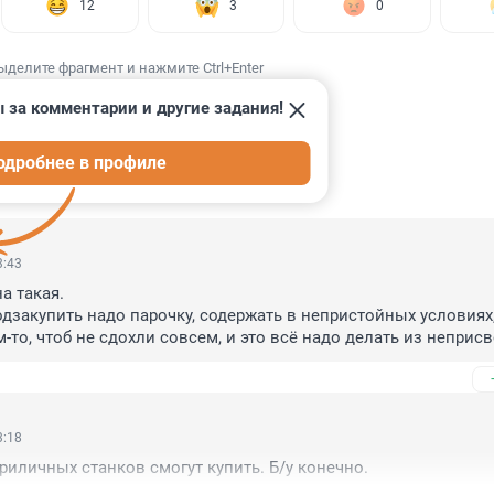
12
3
0
ыделите фрагмент и нажмите Ctrl+Enter
 за комментарии и другие задания!
одробнее в профиле
ИИ
10
3:43
 такая.

одзакупить надо парочку, содержать в непристойных условиях,
-то, чтоб не сдохли совсем, и это всё надо делать из неприсв
аче смотрящие над ФНС не поймут.
3:18
приличных станков смогут купить. Б/у конечно.