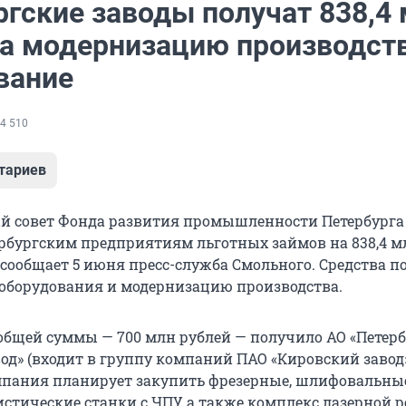
ргские заводы получат 838,4
на модернизацию производств
вание
4 510
тариев
 совет Фонда развития промышленности Петербурга
рбургским предприятиям льготных займов на 838,4 м
 сообщает 5 июня пресс-служба Смольного. Средства п
 оборудования и модернизацию производства.
бщей суммы — 700 млн рублей — получило АО «Петер
од» (входит в группу компаний ПАО «Кировский завод
омпания планирует закупить фрезерные, шлифовальные
стические станки с ЧПУ, а также комплекс лазерной р