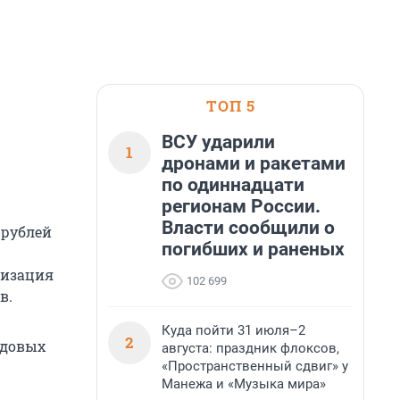
ТОП 5
ВСУ ударили
1
дронами и ракетами
по одиннадцати
регионам России.
Власти сообщили о
 рублей
погибших и раненых
лизация
102 699
в.
Куда пойти 31 июля–2
2
одовых
августа: праздник флоксов,
«Пространственный сдвиг» у
Манежа и «Музыка мира»