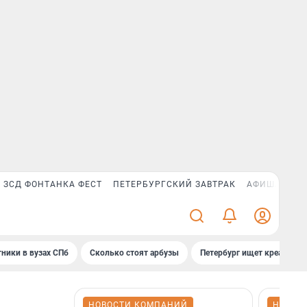
ЗСД ФОНТАНКА ФЕСТ
ПЕТЕРБУРГСКИЙ ЗАВТРАК
АФИША PLUS
ники в вузах СПб
Сколько стоят арбузы
Петербург ищет креатив
НОВОСТИ КОМПАНИЙ
НОВОС