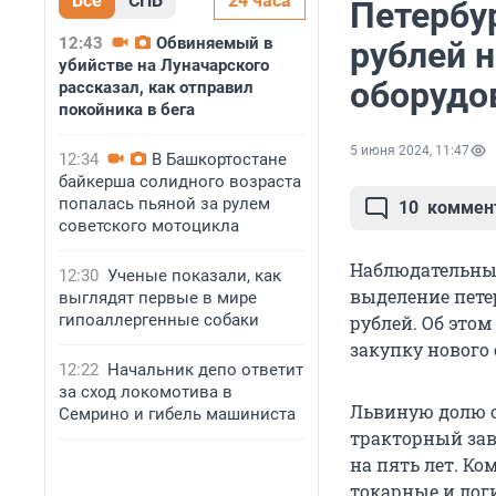
Все
СПБ
24 часа
Петербу
12:43
Обвиняемый в
рублей 
убийстве на Луначарского
оборудо
рассказал, как отправил
покойника в бега
5 июня 2024, 11:47
12:34
В Башкортостане
байкерша солидного возраста
попалась пьяной за рулем
10
коммен
советского мотоцикла
Наблюдательный
12:30
Ученые показали, как
выделение пете
выглядят первые в мире
гипоаллергенные собаки
рублей. Об этом
закупку нового
12:22
Начальник депо ответит
за сход локомотива в
Львиную долю о
Семрино и гибель машиниста
тракторный зав
на пять лет. К
токарные и логи