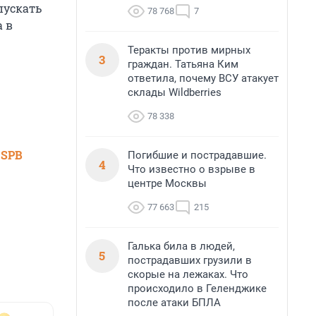
пускать
78 768
7
а в
Теракты против мирных
3
граждан. Татьяна Ким
ответила, почему ВСУ атакует
склады Wildberries
78 338
 SPB
Погибшие и пострадавшие.
4
Что известно о взрыве в
центре Москвы
77 663
215
Галька била в людей,
5
пострадавших грузили в
скорые на лежаках. Что
происходило в Геленджике
после атаки БПЛА