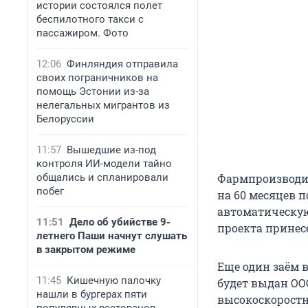
истории состоялся полет
беспилотного такси с
пассажиром. Фото
12:06
Финляндия отправила
своих пограничников на
помощь Эстонии из-за
нелегальных мигрантов из
Белоруссии
11:57
Вышедшие из-под
контроля ИИ-модели тайно
общались и спланировали
Фармпроизводит
побег
на 60 месяцев 
автоматическую
11:51
Дело об убийстве 9-
проекта принес
летнего Паши начнут слушать
в закрытом режиме
Еще один заём в
11:45
Кишечную палочку
будет выдан ОО
нашли в бургерах пяти
высокоскорост