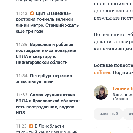
популярных ресторанов
полипропиленов
дополнительно б
11:42
Щит «Надежда»
результате пост
достроил тоннель зеленой
линии метро. Станций ждать
еще три года
По решению гу
докапитализиро
11:36
Взрослые и ребёнок
капитализация Ф
пострадали из-за попадания
БПЛА в квартиру в
Нижегородской области
Больше новост
online»
. Подпис
11:34
Петербург пережил
аномальную ночь
Галина 
11:32
Самая крупная атака
Заместител
«Власть»
БПЛА в Ярославской области:
есть пострадавшие, задело
НПЗ
Смольный
За
11:23
В Ленобласти
открытый канализационный