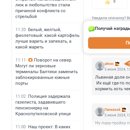
0
люк и любопытство стали
причиной конфликта со
стрельбой
Увидели опечатку? В
Получай награды
11:20
Белый, желтый,
фиолетовый: какой картофель
лучше варить и запекать, а
П
какой жарить
КОММЕНТАР
11:11
Поворот на север.
altnec
Могут ли зерновые
5 июня 2024, 1
терминалы Балтики заменить
Львиная доля она
заблокированные южные
 Их ещё где-то п
порты
кормить хоть чем
Надо делать, ин
11:02
Полиция задержала
газелиста, задавившего
пенсионерку на
Панкихой
Краснопутиловской улице
5 июня 2024, 1
Ну пару-тройку 
11:00
Наш проект: В каких