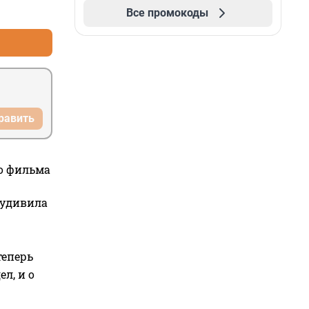
+2
–0
Все промокоды
равить
го фильма
 удивила
теперь
л, и о