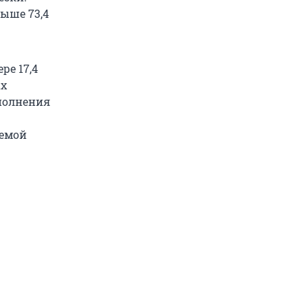
ыше 73,4
ре 17,4
ах
полнения
темой