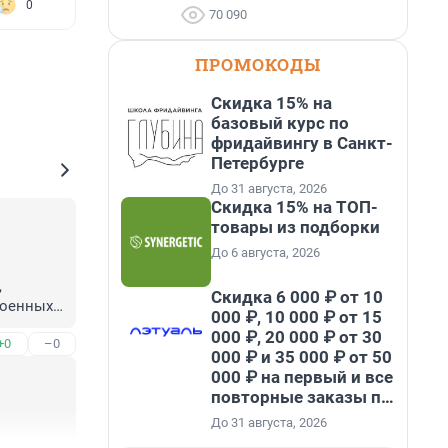
0
70 090
ПРОМОКОДЫ
Скидка 15% на
базовый курс по
фридайвингу в Санкт-
Петербурге
До 31 августа, 2026
Скидка 15% на ТОП-
товары из подборки
До 6 августа, 2026
 
Скидка 6 000 ₽ от 10
оенных.

000 ₽, 10 000 ₽ от 15
000 ₽, 20 000 ₽ от 30
+0
–0
000 ₽ и 35 000 ₽ от 50
000 ₽ на первый и все
повторные заказы по
промокоду НАБЕРИ
До 31 августа, 2026