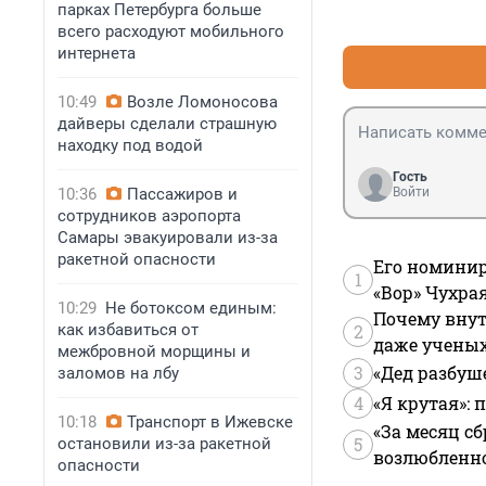
парках Петербурга больше
всего расходуют мобильного
интернета
10:49
Возле Ломоносова
дайверы сделали страшную
находку под водой
Гость
10:36
Пассажиров и
Войти
сотрудников аэропорта
Самары эвакуировали из-за
ракетной опасности
Его номинир
1
«Вор» Чухра
10:29
Не ботоксом единым:
Почему внут
как избавиться от
2
даже учены
межбровной морщины и
3
«Дед разбуш
заломов на лбу
4
«Я крутая»:
10:18
Транспорт в Ижевске
«За месяц сб
5
остановили из-за ракетной
возлюбленной
опасности