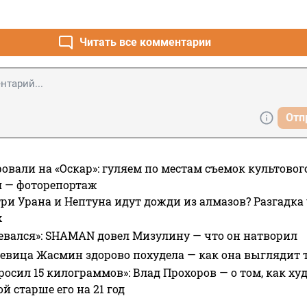
Читать все комментарии
Отп
овали на «Оскар»: гуляем по местам съемок культово
я — фоторепортаж
ри Урана и Нептуна идут дожди из алмазов? Разгадка
х
евался»: SHAMAN довел Мизулину — что он натворил
 певица Жасмин здорово похудела — как она выглядит 
росил 15 килограммов»: Влад Прохоров — о том, как худе
 старше его на 21 год