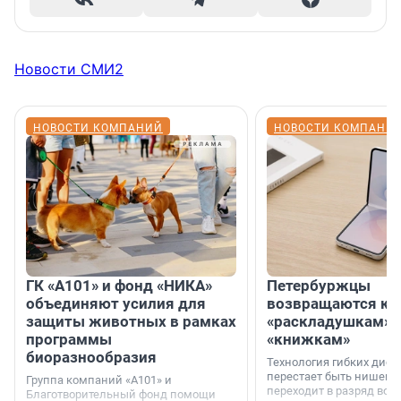
Новости СМИ2
НОВОСТИ КОМПАНИЙ
НОВОСТИ КОМПАНИ
ГК «А101» и фонд «НИКА»
Петербуржцы
объединяют усилия для
возвращаются к
защиты животных в рамках
«раскладушкам» 
программы
«книжкам»
биоразнообразия
Технология гибких дисп
перестает быть нишевы
Группа компаний «А101» и
переходит в разряд вос
Благотворительный фонд помощи