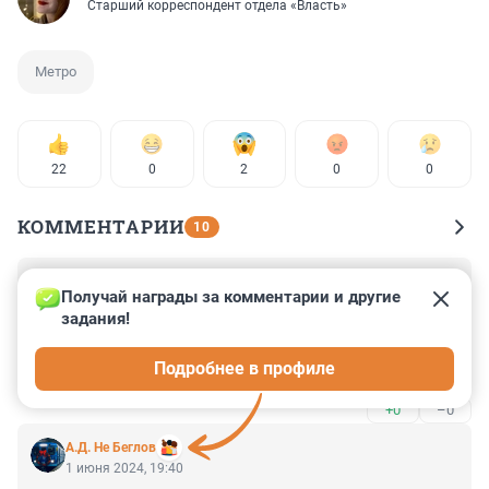
Старший корреспондент отдела «Власть»
Метро
22
0
2
0
0
КОММЕНТАРИИ
10
Гость
27 ноября 2024, 09:52
Получай награды за комментарии и другие 
задания!
Ну да, построить второй за мостом это «супер идея»!

Нет, чтобы траволатор пустить куда-нибудь в сторону 
Подробнее в профиле
Морского фасада. 

Красавцы.

+0
–0
И еще 10 лет на стройку. Как с Горным
А.Д. Не Беглов
1 июня 2024, 19:40