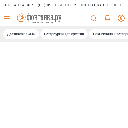
ФОНТАНКА SUP
(ОТ)ЛИЧНЫЙ ПИТЕР
ФОНТАНКА ГО
СЕРЕБР
Доставка в СИЗО
Петербург ищет креатив
Дом Репина. Реставр