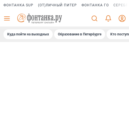
ФОНТАНКА SUP
(ОТ)ЛИЧНЫЙ ПИТЕР
ФОНТАНКА ГО
СЕРЕБР
Куда пойти на выходных
Образование в Петербурге
Кто поступ