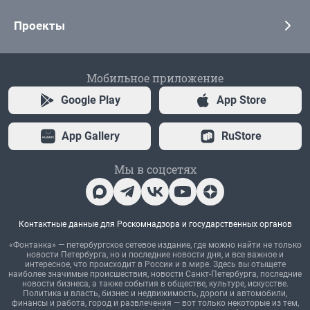
Проекты
Мобильное приложение
Google Play
App Store
App Gallery
RuStore
Мы в соцсетях
Контактные данные для Роскомнадзора и государственных органов
«Фонтанка» — петербургское сетевое издание, где можно найти не только
новости Петербурга, но и последние новости дня, и все важное и
интересное, что происходит в России и в мире. Здесь вы отыщете
наиболее значимые происшествия, новости Санкт-Петербурга, последние
новости бизнеса, а также события в обществе, культуре, искусстве.
Политика и власть, бизнес и недвижимость, дороги и автомобили,
финансы и работа, город и развлечения — вот только некоторые из тем,