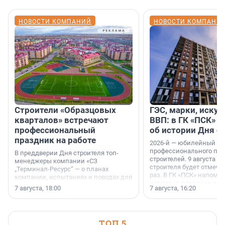
НОВОСТИ КОМПАНИЙ
НОВОСТИ КОМПАНИ
Строители «Образцовых
ГЭС, марки, искус
кварталов» встречают
ВВП: в ГК «ПСК» р
профессиональный
об истории Дня с
праздник на работе
2026-й — юбилейный го
профессионального пр
В преддверии Дня строителя топ-
строителей. 9 августа 2
менеджеры компании «СЗ
строителя будет отмечат
„Терминал-Ресурс“ — о планах
раз. В ГК «ПСК» напомни
компании, испытаниях и поводах для
появился праздник и к
осторожного оптимизма.
7 августа, 18:00
7 августа, 16:20
поменялась роль строит
ТОП 5