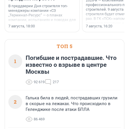
2026-й — юбилейный го
профессионального пр
В преддверии Дня строителя топ-
строителей. 9 августа 2
менеджеры компании «СЗ
строителя будет отмечат
„Терминал-Ресурс“ — о планах
раз. В ГК «ПСК» напомни
компании, испытаниях и поводах для
появился праздник и к
осторожного оптимизма.
7 августа, 18:00
7 августа, 16:20
поменялась роль строит
ТОП 5
Погибшие и пострадавшие. Что
1
известно о взрыве в центре
Москвы
92 619
217
Галька била в людей, пострадавших грузили
2
в скорые на лежаках. Что происходило в
Геленджике после атаки БПЛА
86 469