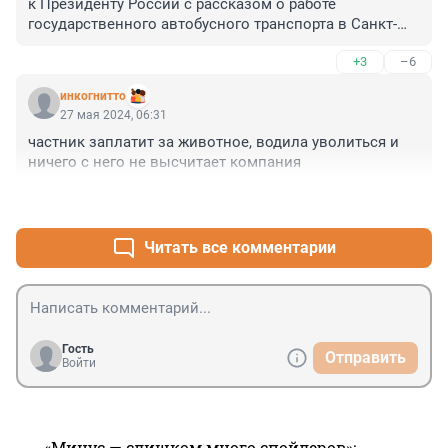
к Президенту России с рассказом о работе 
государственного автобусного транспорта в Санкт-
Петербурге. К документам приложите фотографии 
+3
–6
своих травм. Требуйте озвучить данные о числе 
погибших и искалеченных жителей города. Требуйте 
инкогнитто
навести порядок - или следующей жертвой 
27 мая 2024, 06:31
автобусного сообщества можете стать Вы. Пользуясь 
частник заплатит за животное, водила уволиться и 
данным видом транспорта заранее подумайте о 
ничего с него не высчитает компания
завещании. Вероятным результатом Вашей поездки 
может стать смерть или увечья. Теперь в опасность 
+0
–2
угрожает не только людям.
Читать все комментарии
Гость
Отправить
Войти
«Минус — слишком много спойлеров»: