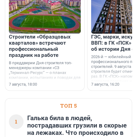
Строители «Образцовых
ГЭС, марки, искус
кварталов» встречают
ВВП: в ГК «ПСК» р
профессиональный
об истории Дня с
праздник на работе
2026-й — юбилейный го
профессионального пр
В преддверии Дня строителя топ-
строителей. 9 августа 2
менеджеры компании «СЗ
строителя будет отмечат
„Терминал-Ресурс“ — о планах
раз. В ГК «ПСК» напомни
компании, испытаниях и поводах для
появился праздник и к
осторожного оптимизма.
7 августа, 18:00
7 августа, 16:20
поменялась роль строит
ТОП 5
Галька била в людей,
1
пострадавших грузили в скорые
на лежаках. Что происходило в