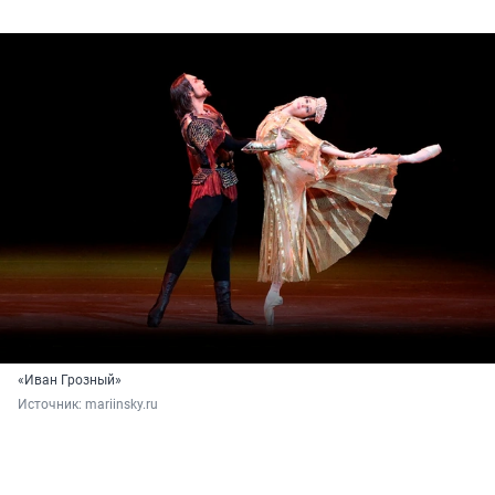
«Иван Грозный»
Источник: 
mariinsky.ru