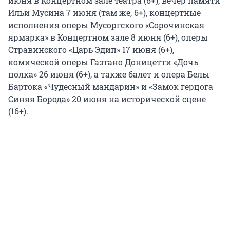
июня в Концертном зале театра (6+), вечер памяти
Ильи Мусина 7 июня (там же, 6+), концертные
исполнения оперы Мусоргского «Сорочинская
ярмарка» в Концертном зале 8 июня (6+), оперы
Стравинского «Царь Эдип» 17 июня (6+),
комической оперы Гаэтано Доницетти «Дочь
полка» 26 июня (6+), а также балет и опера Белы
Бартока «Чудесный мандарин» и «Замок герцога
Синяя Борода» 20 июня на исторической сцене
(16+).