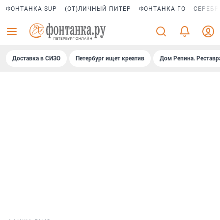
ФОНТАНКА SUP
(ОТ)ЛИЧНЫЙ ПИТЕР
ФОНТАНКА ГО
СЕРЕБР
Доставка в СИЗО
Петербург ищет креатив
Дом Репина. Реставр