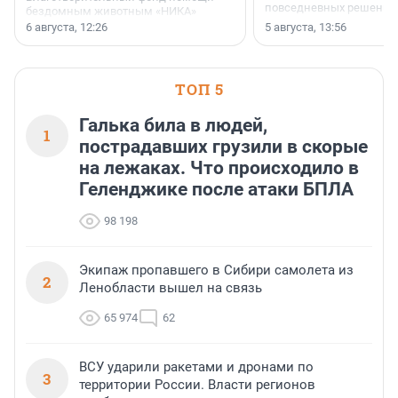
повседневных решений
бездомным животным «НИКА»
заключили соглашение о
6 августа, 12:26
5 августа, 13:56
стратегическом сотрудничестве.
ТОП 5
Галька била в людей,
1
пострадавших грузили в скорые
на лежаках. Что происходило в
Геленджике после атаки БПЛА
98 198
Экипаж пропавшего в Сибири самолета из
2
Ленобласти вышел на связь
65 974
62
ВСУ ударили ракетами и дронами по
3
территории России. Власти регионов