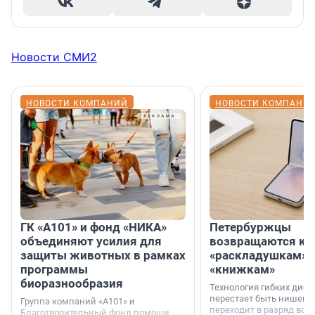
Новости СМИ2
НОВОСТИ КОМПАНИЙ
НОВОСТИ КОМПАНИ
ГК «А101» и фонд «НИКА»
Петербуржцы
объединяют усилия для
возвращаются к
защиты животных в рамках
«раскладушкам» 
программы
«книжкам»
биоразнообразия
Технология гибких дисп
перестает быть нишевы
Группа компаний «А101» и
переходит в разряд вос
Благотворительный фонд помощи