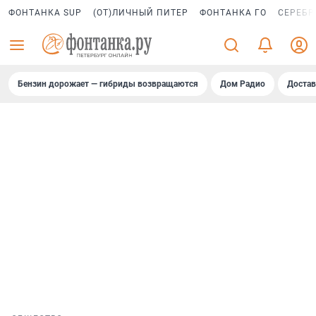
ФОНТАНКА SUP
(ОТ)ЛИЧНЫЙ ПИТЕР
ФОНТАНКА ГО
СЕРЕБР
Бензин дорожает — гибриды возвращаются
Дом Радио
Достав