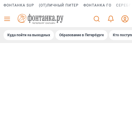
ФОНТАНКА SUP
(ОТ)ЛИЧНЫЙ ПИТЕР
ФОНТАНКА ГО
СЕРЕБР
Куда пойти на выходных
Образование в Петербурге
Кто поступ