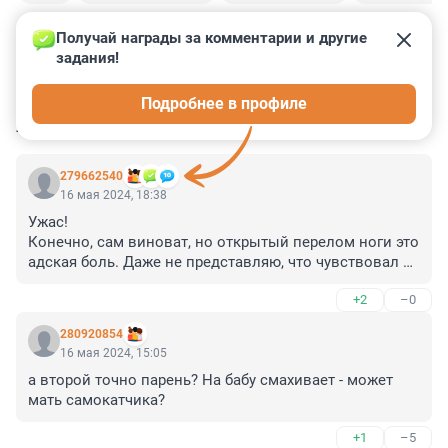
Получай награды за комментарии и другие 
задания!
0
0
0
0
0
Подробнее в профиле
КОММЕНТАРИИ
22
279662540
16 мая 2024, 18:38
Ужас!

Конечно, сам виноват, но открытый перелом ноги это 
адская боль. Даже не представляю, что чувствовал 
этот парень пока ждал скорую.
+2
–0
280920854
16 мая 2024, 15:05
а второй точно парень? На бабу смахивает - может 
мать самокатчика?
+1
–5