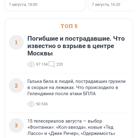
появился праздник и к
осторожного оптимизма.
7 августа, 18:00
7 августа, 16:20
поменялась роль строит
ТОП 5
Погибшие и пострадавшие. Что
1
известно о взрыве в центре
Москвы
97 154
220
Галька била в людей, пострадавших грузили
2
в скорые на лежаках. Что происходило в
Геленджике после атаки БПЛА
90 536
15 телесериалов августа — выбор
3
«Фонтанки»: «Коп-звезда», новые «Тед
Лассо» и «Джек Ричер», «Одержимость»