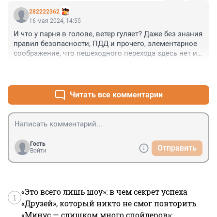
282222362
16 мая 2024, 14:55
И что у парня в голове, ветер гуляет? Даже без знания 
правил безопасности, ПДД и прочего, элементарное 
соображение, что пешеходного перехода здесь нет и 
что транспорт продолжает движение, только высадка 
+10
–0
на остановку доступна, и то нужно проявлять 
осторожность. Слишком дорогая цена за "вбивание в 
голову" элементарных правил поведения на дороге.
Читать все комментарии
Гость
Отправить
Войти
«Это всего лишь шоу»: в чем секрет успеха
1
«Друзей», который никто не смог повторить
«Минус — слишком много спойлеров»: