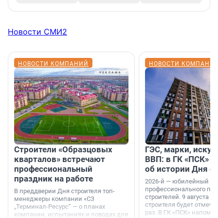
Новости СМИ2
НОВОСТИ КОМПАНИЙ
НОВОСТИ КОМПАНИ
Строители «Образцовых
ГЭС, марки, искус
кварталов» встречают
ВВП: в ГК «ПСК» р
профессиональный
об истории Дня с
праздник на работе
2026-й — юбилейный го
профессионального пр
В преддверии Дня строителя топ-
строителей. 9 августа 2
менеджеры компании «СЗ
строителя будет отмечат
„Терминал-Ресурс“ — о планах
раз. В ГК «ПСК» напомни
компании, испытаниях и поводах для